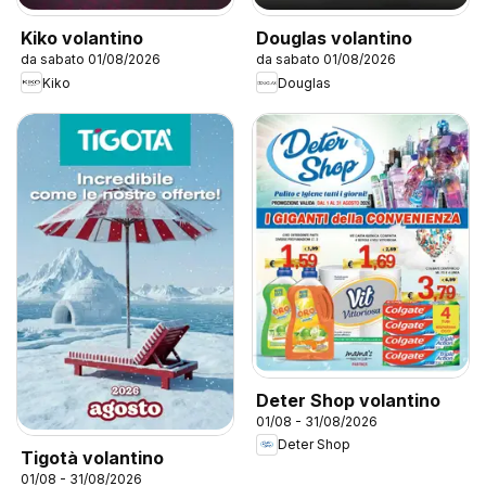
Kiko volantino
Douglas volantino
da sabato 01/08/2026
da sabato 01/08/2026
Kiko
Douglas
Deter Shop volantino
01/08 - 31/08/2026
Deter Shop
Tigotà volantino
01/08 - 31/08/2026