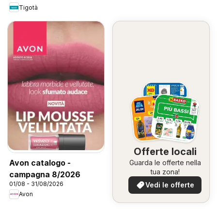
Tigotà
Offerte locali
Avon catalogo -
Guarda le offerte nella
tua zona!
campagna 8/2026
01/08 - 31/08/2026
Vedi le offerte
Avon