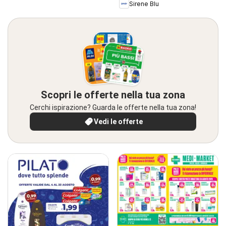
Sirene Blu
Scopri le offerte nella tua zona
Cerchi ispirazione? Guarda le offerte nella tua zona!
Vedi le offerte