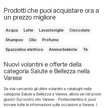
Prodotti che puoi acquistare ora a
un prezzo migliore
Acqua
Latte
Lavastoviglie
Cioccolato
Shampoo
Olio
Profumo
Spazzolino elettrico
Ammorbidente
Tè
Nuovi volantini e offerte della
categoria Salute e Bellezza nella
Varese
Se stai cercando gli ultimi volantini e cataloghi nella
categoria Salute e Bellezza a Varese, allora sei nel posto
giusto! Sul nostro sito
Varese - Portavolantino.it
, puoi
trovare tutte le informazioni sulle occasioni a Varese. I