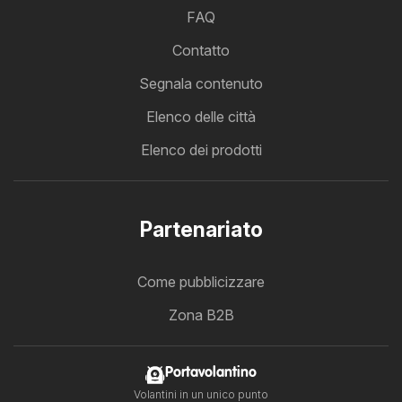
FAQ
Contatto
Segnala contenuto
Elenco delle città
Elenco dei prodotti
Partenariato
Come pubblicizzare
Zona B2B
Portavolantino
Volantini in un unico punto