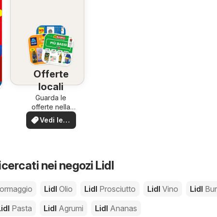
Offerte
locali
Guarda le
offerte nella
tua zona!
Vedi le
offerte
icercati nei negozi Lidl
ormaggio
Lidl
Olio
Lidl
Prosciutto
Lidl
Vino
Lidl
Bur
Lidl
Pasta
Lidl
Agrumi
Lidl
Ananas