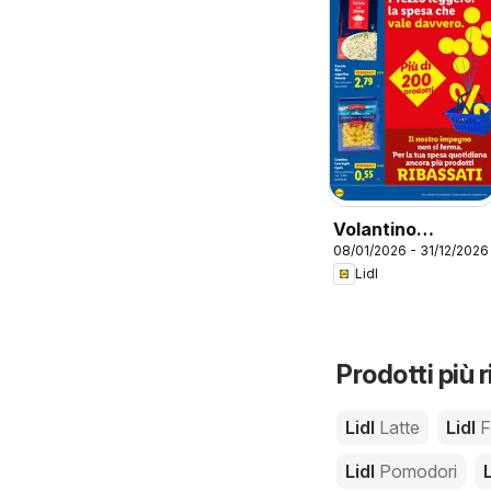
Volantino
08/01/2026 - 31/12/2026
Ribassati
Lidl
Prodotti più r
Lidl
Latte
Lidl
F
Lidl
Pomodori