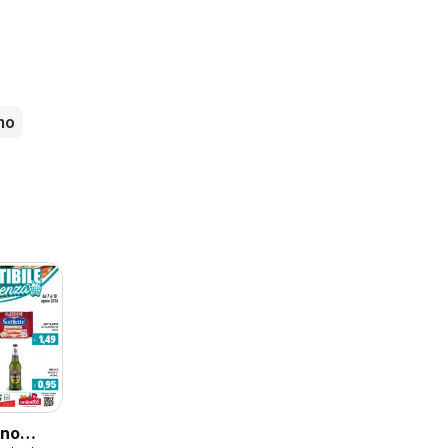
mo
ino