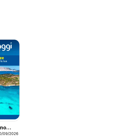
ino
20/09/2026
canze