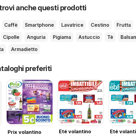
 trovi anche questi prodotti
Caffè
Smartphone
Lavatrice
Cestino
Frutta
Cipolle
Anguria
Pigiama
Astuccio
Tè
Balsa
ta
Armadietto
taloghi preferiti
Eté volantino
Eté volant
Prix volantino