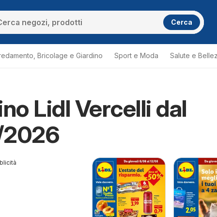
Cerca
redamento, Bricolage e Giardino
Sport e Moda
Salute e Belle
no Lidl Vercelli dal
/2026
licità