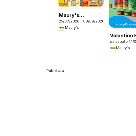
Maury's
25/07/2026 - 08/08/2026
volantino
Maury's
Volantino
da sabato 14/
Viva Novit
Maury's
Pubblicità