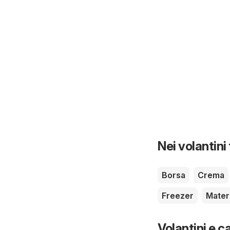
Nei volantini
Borsa
Crema
Freezer
Mater
Volantini e ca