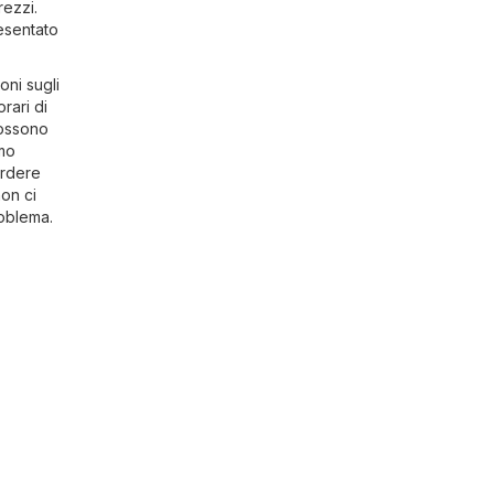
rezzi.
resentato
oni sugli
rari di
 possono
imo
erdere
on ci
roblema.