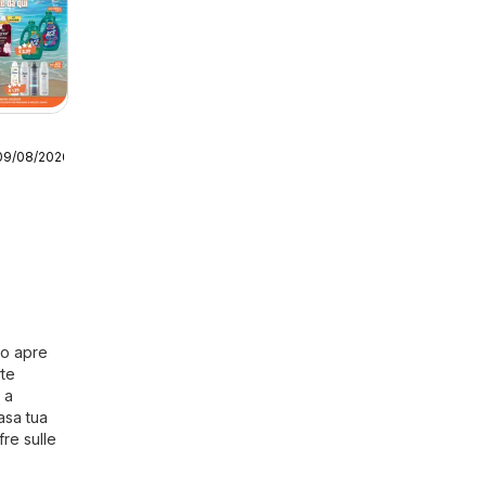
09/08/2026
no apre
rte
 a
asa tua
fre sulle