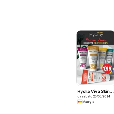
Hydra Viva Skin
da sabato 25/05/2024
care Professional
Maury's