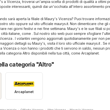
's a Vicenza, troverai un'ampia scelta di prodotti di qualità a ottimi p
roposte interessanti, quindi dai un'occhiata all'intero assortimento p
ndo sarà aperta la filiale di Maury's Vicenza? Puoi trovare informazi
nostro sito oppure sul sito ufficiale
maurys.it
. Non dimenticare che gli o
re nei giorni festivi e nei fine settimana. Maury's e le sue filiali si
 città italiane, come . Sul nostro sito web puoi sempre sfogliare l'ult
 Vicenza . I volantini vengono aggiornati quotidianamente per non p
ggiori dettagli su Maury's, visita il loro sito ufficiale
maurys.it
. Se n
's a Vicenza o non hanno i prodotti che ti servono in saldo, nessun p
nella categoria
Altro
disponibili nella tua città, come
Arcaplanet
.
ella categoria "Altro"
Arcaplanet
gina iniziale
Offerte Vicenza
Altro Vicenza
Maury's Vicenza