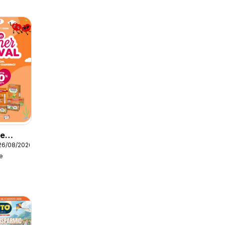
re
26/08/2026
e
stival