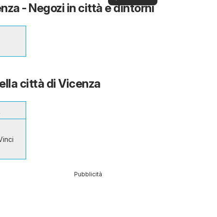
za - Negozi in città e dintorni
offerte
ella città di Vicenza
t
Vinci
Pubblicità