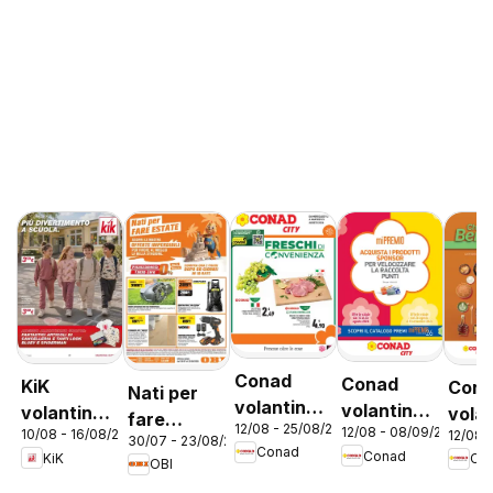
Conad
Conad
KiK
Con
Nati per
volantino
volantino
volantino
vola
fare
12/08 - 25/08/2026
City Lazio
12/08 - 08/09/2026
10/08 - 16/08/2026
City Mi
12/08 
Più
Bene
30/07 - 23/08/2026
estate
Conad
Conad
KiK
Co
Premio
divertimento
Lazi
OBI
Lazio
a scuola