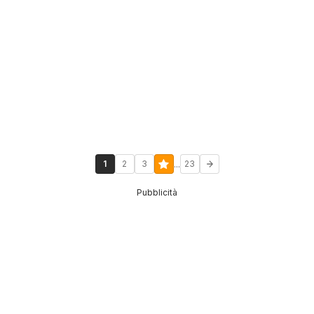
...
1
2
3
23
Pubblicità