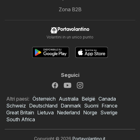
Zona B2B
Portavolantino
Volantini in un unico punto
Seguici
Altri paesi:
Österreich
Australia
België
Canada
Schweiz
Deutschland
Danmark
Suomi
France
Great Britain
Lietuva
Nederland
Norge
Sverige
South Africa
Copyright © 2026
Portavolantino.it
.