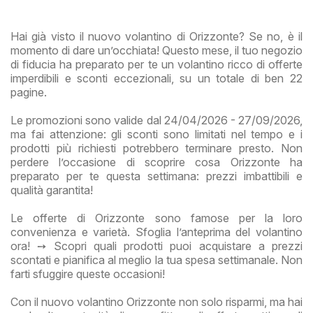
Hai già visto il nuovo volantino di Orizzonte? Se no, è il
momento di dare un’occhiata! Questo mese, il tuo negozio
di fiducia ha preparato per te un volantino ricco di offerte
imperdibili e sconti eccezionali, su un totale di ben 22
pagine.
Le promozioni sono valide dal 24/04/2026 - 27/09/2026,
ma fai attenzione: gli sconti sono limitati nel tempo e i
prodotti più richiesti potrebbero terminare presto. Non
perdere l’occasione di scoprire cosa Orizzonte ha
preparato per te questa settimana: prezzi imbattibili e
qualità garantita!
Le offerte di Orizzonte sono famose per la loro
convenienza e varietà. Sfoglia l’anteprima del volantino
ora! ➙ Scopri quali prodotti puoi acquistare a prezzi
scontati e pianifica al meglio la tua spesa settimanale. Non
farti sfuggire queste occasioni!
Con il nuovo volantino Orizzonte non solo risparmi, ma hai