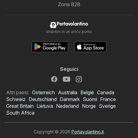
Zona B2B
Portavolantino
Volantini in un unico punto
Seguici
Altri paesi:
Österreich
Australia
België
Canada
Schweiz
Deutschland
Danmark
Suomi
France
Great Britain
Lietuva
Nederland
Norge
Sverige
South Africa
Copyright © 2026
Portavolantino.it
.