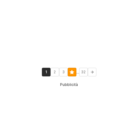
...
1
2
3
32
Pubblicità