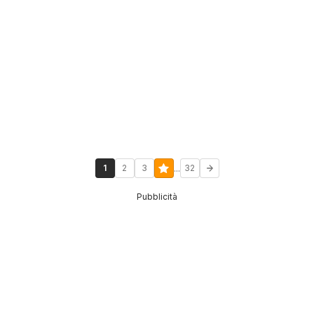
...
1
2
3
32
Pubblicità