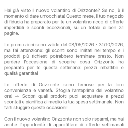
Hai già visto il nuovo volantino di Orizzonte? Se no, è il
momento di dare un’occhiata! Questo mese, il tuo negozio
di fiducia ha preparato per te un volantino ricco di offerte
imperdibili e sconti eccezionali, su un totale di ben 31
pagine.
Le promozioni sono valide dal 08/05/2026 - 31/10/2026,
ma fai attenzione: gli sconti sono limitati nel tempo e i
prodotti più richiesti potrebbero terminare presto. Non
perdere l’occasione di scoprire cosa Orizzonte ha
preparato per te questa settimana: prezzi imbattibili e
qualità garantita!
Le offerte di Orizzonte sono famose per la loro
convenienza e varietà. Sfoglia l’anteprima del volantino
ora! ➙ Scopri quali prodotti puoi acquistare a prezzi
scontati e pianifica al meglio la tua spesa settimanale. Non
farti sfuggire queste occasioni!
Con il nuovo volantino Orizzonte non solo risparmi, ma hai
anche l’opportunità di approfittare di offerte settimanali