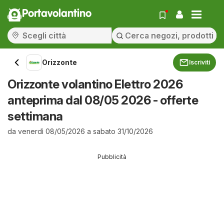
Portavolantino
Orizzonte
Iscriviti
Orizzonte volantino Elettro 2026
anteprima dal 08/05 2026 - offerte
settimana
da venerdì 08/05/2026 a sabato 31/10/2026
Pubblicità