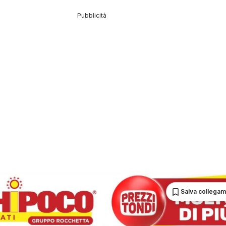
Pubblicità
Salva collega