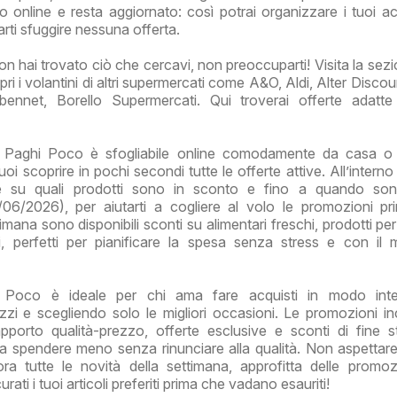
no online e resta aggiornato: così potrai organizzare i tuoi acq
arti sfuggire nessuna offerta.
on hai trovato ciò che cercavi, non preoccuparti! Visita la sezi
ri i volantini di altri supermercati come A&O, Aldi, Alter Disco
bennet, Borello Supermercati. Qui troverai offerte adatt
o Paghi Poco è sfogliabile online comodamente da casa o 
i scoprire in pochi secondi tutte le offerte attive. All’interno
re su quali prodotti sono in sconto e fino a quando sono
06/2026), per aiutarti a cogliere al volo le promozioni p
imana sono disponibili sconti su alimentari freschi, prodotti pe
ali, perfetti per pianificare la spesa senza stress e con il
 Poco è ideale per chi ama fare acquisti in modo intell
zzi e scegliendo solo le migliori occasioni. Le promozioni i
apporto qualità-prezzo, offerte esclusive e sconti di fine s
i a spendere meno senza rinunciare alla qualità. Non aspettare 
a tutte le novità della settimana, approfitta delle promoz
ati i tuoi articoli preferiti prima che vadano esauriti!