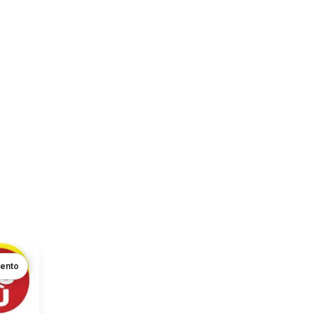
mento