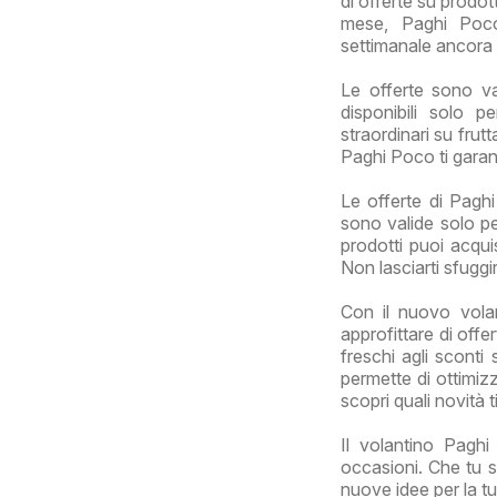
di offerte su prodott
mese, Paghi Poco
settimanale ancora
Le offerte sono v
disponibili solo p
straordinari su frut
Paghi Poco ti garant
Le offerte di Pagh
sono valide solo pe
prodotti puoi acqui
Non lasciarti sfuggi
Con il nuovo vola
approfittare di offe
freschi agli sconti 
permette di ottimizz
scopri quali novità 
Il volantino Paghi
occasioni. Che tu s
nuove idee per la tu