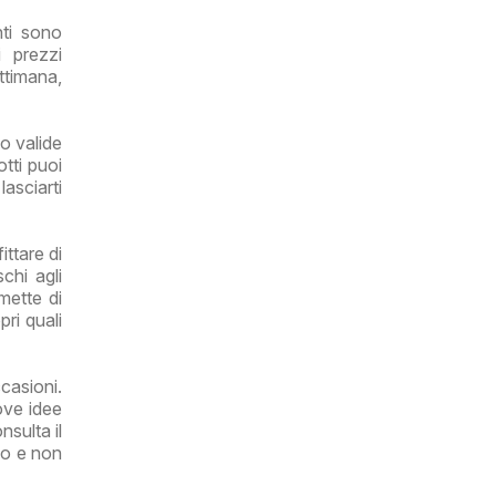
nti sono
i prezzi
ettimana,
o valide
tti puoi
asciarti
ttare di
chi agli
mette di
pri quali
casioni.
ove idee
nsulta il
ipo e non