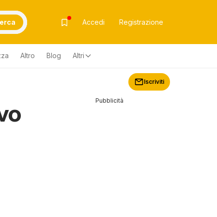
erca
Accedi
Registrazione
zza
Altro
Blog
Altri
Iscriviti
Pubblicità
ovo