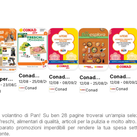
Conad
Conad
Conad
Conad
 per
12/08 - 25/08/2026
volantino
12/08 - 08/09/
12/08 - 08/09/2026
volantino
volantino
12/08 - 25/08/2026
volantino
 - 23/08/2026
 estate
Conad
Conad
Conad
City Lazio
Conad
Mi Premio
City Mi
Benesplora
I
Lazio
Premio
Lazio
Lazio
o volantino di Pan! Su ben 28 pagine troverai un’ampia sele
reschi, alimentari di qualità, articoli per la pulizia e molto altr
arato promozioni imperdibili per rendere la tua spesa set
ente.