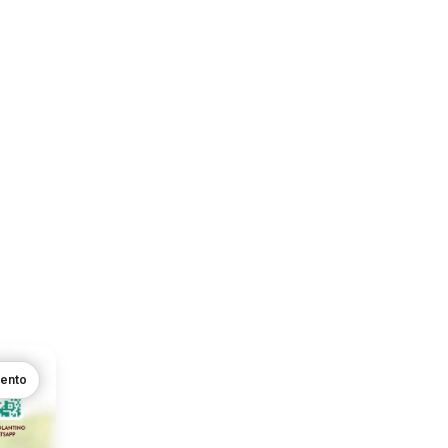
mento