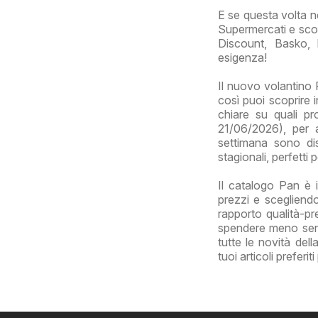
E se questa volta n
Supermercati e scop
Discount, Basko, 
esigenza!
Il nuovo volantino
così puoi scoprire i
chiare su quali p
21/06/2026), per a
settimana sono disp
stagionali, perfetti
Il catalogo Pan è i
prezzi e scegliendo
rapporto qualità-pre
spendere meno senza
tutte le novità del
tuoi articoli preferi