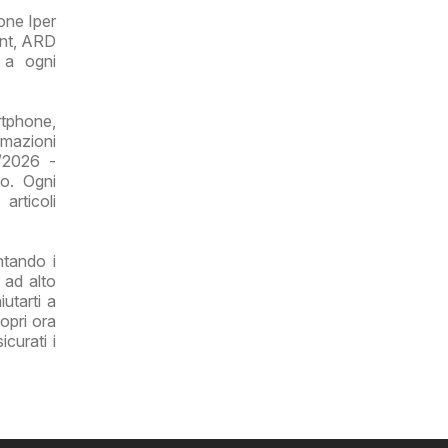
one Iper
unt, ARD
e a ogni
rtphone,
ormazioni
6/2026 -
no. Ogni
articoli
ntando i
 ad alto
utarti a
opri ora
curati i