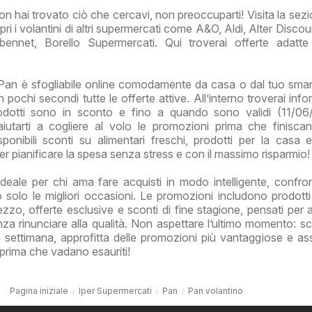
on hai trovato ciò che cercavi, non preoccuparti! Visita la sezi
ri i volantini di altri supermercati come A&O, Aldi, Alter Disco
bennet, Borello Supermercati. Qui troverai offerte adatt
 Pan è sfogliabile online comodamente da casa o dal tuo sma
n pochi secondi tutte le offerte attive. All’interno troverai inf
rodotti sono in sconto e fino a quando sono validi (11/0
iutarti a cogliere al volo le promozioni prima che finisca
onibili sconti su alimentari freschi, prodotti per la casa e 
 per pianificare la spesa senza stress e con il massimo risparmio!
deale per chi ama fare acquisti in modo intelligente, confro
 solo le migliori occasioni. Le promozioni includono prodotti
zzo, offerte esclusive e sconti di fine stagione, pensati per ai
 rinunciare alla qualità. Non aspettare l’ultimo momento: sc
la settimana, approfitta delle promozioni più vantaggiose e assi
ti prima che vadano esauriti!
Pagina iniziale
Iper Supermercati
Pan
Pan volantino