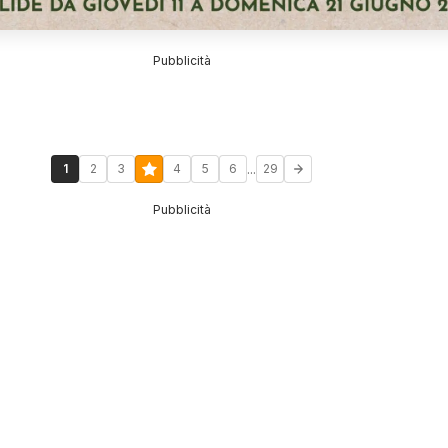
Pubblicità
...
1
2
3
4
5
6
29
Pubblicità