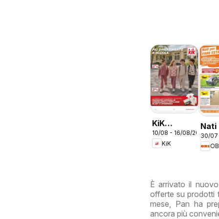
KiK
Nati
10/08 - 16/08/2026
volantino
30/07
fare
KiK
Più
OB
divertimento
a scuola
È arrivato il nuov
offerte su prodotti f
mese, Pan ha prep
ancora più conveni