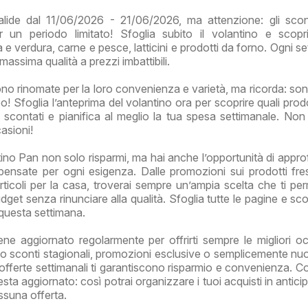
alide dal 11/06/2026 - 21/06/2026, ma attenzione: gli sco
er un periodo limitato! Sfoglia subito il volantino e scopr
ta e verdura, carne e pesce, latticini e prodotti da forno. Ogni s
massima qualità a prezzi imbattibili.
ono rinomate per la loro convenienza e varietà, ma ricorda: son
! Sfoglia l’anteprima del volantino ora per scoprire quali prodo
 scontati e pianifica al meglio la tua spesa settimanale. Non l
asioni!
ino Pan non solo risparmi, ma hai anche l’opportunità di approfi
 pensate per ogni esigenza. Dalle promozioni sui prodotti fres
articoli per la casa, troverai sempre un’ampia scelta che ti per
udget senza rinunciare alla qualità. Sfoglia tutte le pagine e sco
 questa settimana.
ene aggiornato regolarmente per offrirti sempre le migliori oc
o sconti stagionali, promozioni esclusive o semplicemente nu
 offerte settimanali ti garantiscono risparmio e convenienza. Co
esta aggiornato: così potrai organizzare i tuoi acquisti in antic
essuna offerta.