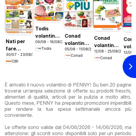
Todis
Conad
volantino
Conad
Con
Nati per
06/08 - 16/08/2026
volantino
Lazio
volantino
vola
fare
Todis
05/08 - 11/08/2026
Convenienza
12/08 - 25/08/2026
City Lazio
12/08 
City 
30/07 - 23/08/2026
estate
Conad
Più Lazio
Conad
Co
Prem
OBI
Lazi
È arrivato il nuovo volantino di PENNY! Su ben 20 pagine
troverai un’ampia selezione di offerte su prodotti freschi,
alimentari di qualità, articoli per la pulizia e molto altro.
Questo mese, PENNY ha preparato promozioni imperdibili
per rendere la tua spesa settimanale ancora più
conveniente.
Le offerte sono valide dal 04/06/2026 - 14/06/2026, ma
attenzione: gli sconti sono disponibili solo per un periodo