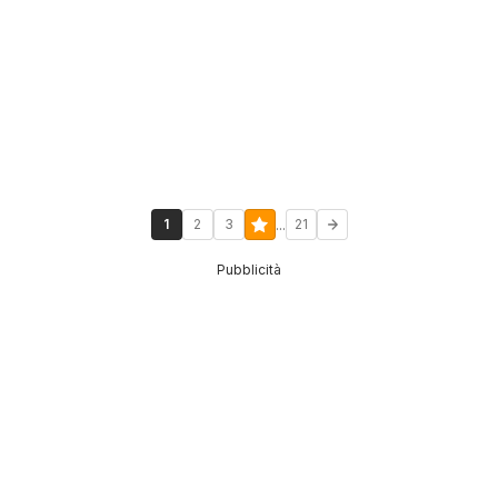
...
1
2
3
21
Pubblicità