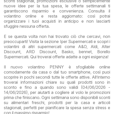
sconti stagionali, promozioni esclusive o semplicemente
nuove idee per la tua spesa, le offerte settimanali ti
garantiscono risparmio e convenienza. Consulta il
volantino online e resta aggiornato: così potrai
organizzare i tuoi acquisti in anticipo e non lasciarti
sfuggire nessuna offerta.
E se questa volta non hai trovato ciò che cercavi, non
preoccuparti! Visita la sezione Iper Supermercati e scopri i
volantini di altri supermercati come A&O, Aldi, Alter
Discount, ARD Discount, Basko, bennet, Borello
Supermercati. Qui troverai offerte adatte a ogni esigenza!
Il nuovo volantino PENNY è sfogliabile online
comodamente da casa o dal tuo smartphone, così puoi
scoprire in pochi secondi tutte le offerte attive. All’interno
troverai informazioni chiare su quali prodotti sono in
sconto e fino a quando sono validi (04/06/2026 -
14/06/2026), per aiutarti a cogliere al volo le promozioni
prima che finiscano. Ogni settimana sono disponibili sconti
su alimentari freschi, prodotti per la casa e articoli
stagionali, perfetti per pianificare la spesa senza stress e
con il massimo risparmio!