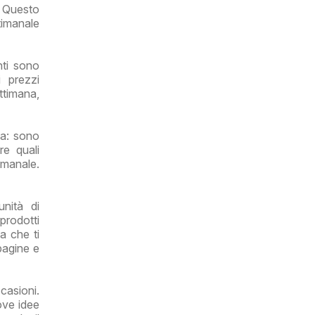
o. Questo
timanale
nti sono
i prezzi
ettimana,
da: sono
re quali
imanale.
nità di
prodotti
a che ti
 pagine e
casioni.
ove idee