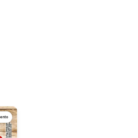
mento