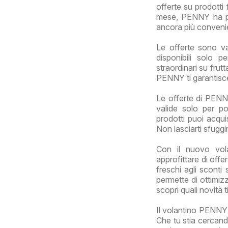
offerte su prodotti f
mese, PENNY ha pre
ancora più conveni
Le offerte sono v
disponibili solo p
straordinari su frut
PENNY ti garantisce 
Le offerte di PENN
valide solo per po
prodotti puoi acqui
Non lasciarti sfuggi
Con il nuovo vol
approfittare di offe
freschi agli sconti 
permette di ottimizz
scopri quali novità 
Il volantino PENNY 
Che tu stia cercand