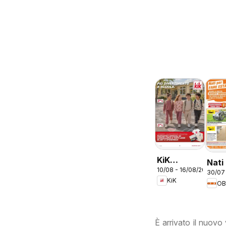
KiK
Nati
10/08 - 16/08/2026
volantino
30/07
fare
KiK
Più
OB
divertimento
a scuola
È arrivato il nuovo