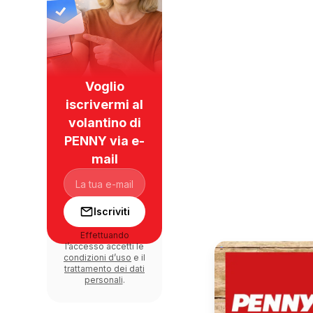
Voglio
iscrivermi al
volantino di
PENNY via e-
mail
Iscriviti
Effettuando
l’accesso accetti le
condizioni d’uso
e il
trattamento dei dati
personali
.