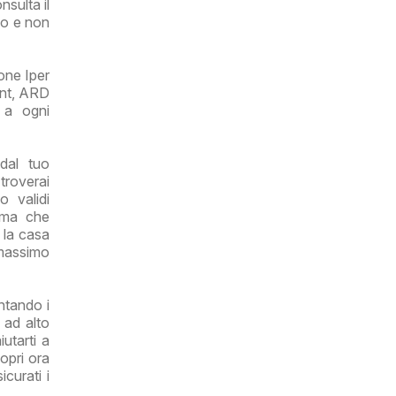
nsulta il
ipo e non
one Iper
unt, ARD
e a ogni
dal tuo
 troverai
 validi
rima che
r la casa
 massimo
ntando i
 ad alto
utarti a
opri ora
curati i