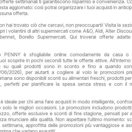
 offerte settimanali ti garantiscono risparmio e convenienza. Co
esta aggiornato: così potrai organizzare i tuoi acquisti in antic
essuna offerta.
on hai trovato ciò che cercavi, non preoccuparti! Visita la sezi
ri i volantini di altri supermercati come A&O, Aldi, Alter Disco
bennet, Borello Supermercati. Qui troverai offerte adatt
no PENNY è sfogliabile online comodamente da casa o 
i scoprire in pochi secondi tutte le offerte attive. All’interno
re su quali prodotti sono in sconto e fino a quando sono
06/2026), per aiutarti a cogliere al volo le promozioni p
imana sono disponibili sconti su alimentari freschi, prodotti pe
ali, perfetti per pianificare la spesa senza stress e con il
 ideale per chi ama fare acquisti in modo intelligente, confro
 solo le migliori occasioni. Le promozioni includono prodotti
zzo, offerte esclusive e sconti di fine stagione, pensati per ai
 rinunciare alla qualità. Non aspettare l’ultimo momento: sc
la settimana, approfitta delle promozioni più vantaggiose e assi
ti prima che vadano esauriti!