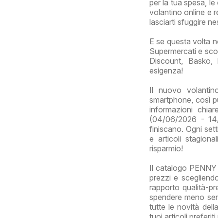
per la tua spesa, le
volantino online e r
lasciarti sfuggire n
E se questa volta n
Supermercati e scop
Discount, Basko, 
esigenza!
Il nuovo volanti
smartphone, così puo
informazioni chia
(04/06/2026 - 14/
finiscano. Ogni sett
e articoli stagion
risparmio!
Il catalogo PENNY è
prezzi e scegliendo
rapporto qualità-pre
spendere meno senza
tutte le novità del
tuoi articoli preferi