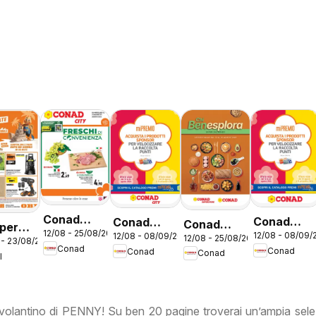
Conad
Conad
Conad
Conad
 per
12/08 - 25/08/2026
volantino
12/08 - 08/09/
12/08 - 08/09/2026
volantino
volantino
12/08 - 25/08/2026
volantino
 - 23/08/2026
 estate
Conad
Conad
Conad
City Lazio
Conad
Mi Premio
City Mi
Benesplora
I
Lazio
Premio
Lazio
Lazio
 volantino di PENNY! Su ben 20 pagine troverai un’ampia sele