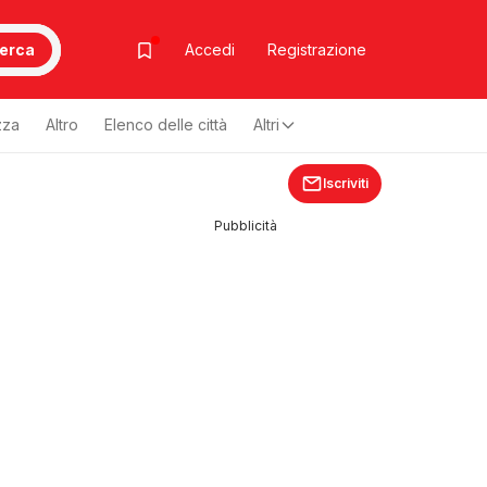
erca
Accedi
Registrazione
zza
Altro
Elenco delle città
Altri
Iscriviti
Pubblicità