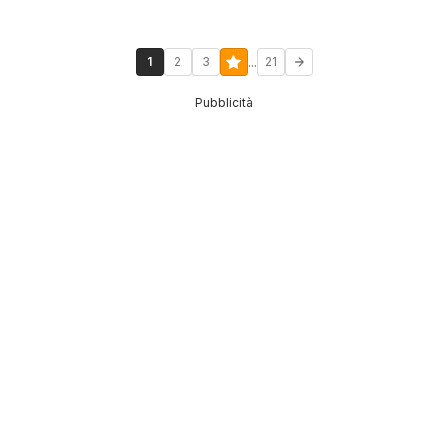
...
1
2
3
21
Pubblicità