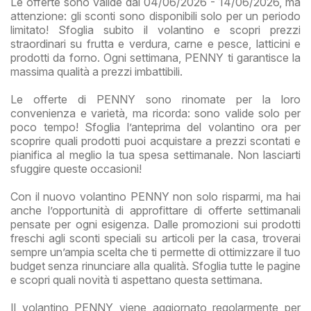
Le offerte sono valide dal 04/06/2026 - 14/06/2026, ma
attenzione: gli sconti sono disponibili solo per un periodo
limitato! Sfoglia subito il volantino e scopri prezzi
straordinari su frutta e verdura, carne e pesce, latticini e
prodotti da forno. Ogni settimana, PENNY ti garantisce la
massima qualità a prezzi imbattibili.
Le offerte di PENNY sono rinomate per la loro
convenienza e varietà, ma ricorda: sono valide solo per
poco tempo! Sfoglia l’anteprima del volantino ora per
scoprire quali prodotti puoi acquistare a prezzi scontati e
pianifica al meglio la tua spesa settimanale. Non lasciarti
sfuggire queste occasioni!
Con il nuovo volantino PENNY non solo risparmi, ma hai
anche l’opportunità di approfittare di offerte settimanali
pensate per ogni esigenza. Dalle promozioni sui prodotti
freschi agli sconti speciali su articoli per la casa, troverai
sempre un’ampia scelta che ti permette di ottimizzare il tuo
budget senza rinunciare alla qualità. Sfoglia tutte le pagine
e scopri quali novità ti aspettano questa settimana.
Il volantino PENNY viene aggiornato regolarmente per