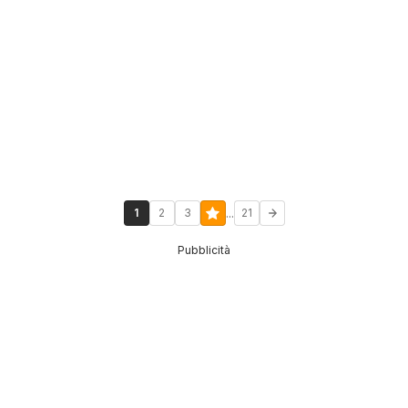
...
1
2
3
21
Pubblicità