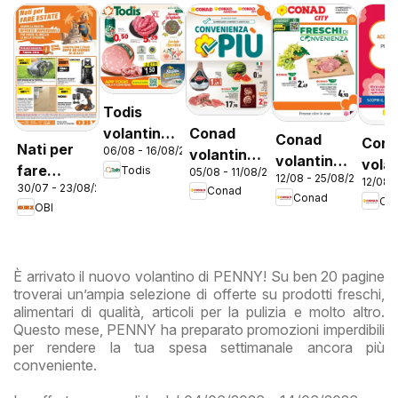
Todis
Conad
volantino
Conad
Con
Nati per
06/08 - 16/08/2026
volantino
Lazio
volantino
vola
fare
Todis
05/08 - 11/08/2026
Convenienza
12/08 - 25/08/2026
City Lazio
12/08 
City 
30/07 - 23/08/2026
estate
Conad
Più Lazio
Conad
Co
Prem
OBI
Lazi
È arrivato il nuovo volantino di PENNY! Su ben 20 pagine
troverai un’ampia selezione di offerte su prodotti freschi,
alimentari di qualità, articoli per la pulizia e molto altro.
Questo mese, PENNY ha preparato promozioni imperdibili
per rendere la tua spesa settimanale ancora più
conveniente.