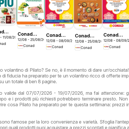
ad
Conad
Conad
Conad
Conad
- 11/08/2026
ntino
12/08 - 25/08/2026
volantino
12/08 - 08/09/
12/08 - 08/09/2026
volantino
volantino
12/08 - 25/08/2026
volantino
nad
venienza
Conad
Conad
Conad
City Lazio
Conad
Mi Premio
City Mi
Benesplora
Lazio
Lazio
Premio
Lazio
Lazio
ovo volantino di Pilato? Se no, è il momento di dare un’occhiata
 di fiducia ha preparato per te un volantino ricco di offerte impe
su un totale di ben 8 pagine.
 valide dal 07/07/2026 - 19/07/2026, ma fai attenzione: gl
empo e i prodotti più richiesti potrebbero terminare presto. Non
ire cosa Pilato ha preparato per te questa settimana: prezzi imb
o sono famose per la loro convenienza e varietà. Sfoglia l’antep
pri quali prodotti puoi acquistare a prezzi scontati e pianifica 