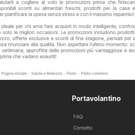
iutarti a cogliere al volo le promozioni prima che finisca
onibili sconti su alimentari freschi, prodotti per la casa e 
 per pianificare la spesa senza stress e con il massimo risparmio!
è ideale per chi ama fare acquisti in modo intelligente, confro
 solo le migliori occasioni. Le promozioni includono prodotti
zzo, offerte esclusive e sconti di fine stagione, pensati per ai
 rinunciare alla qualità. Non aspettare l’ultimo momento: sc
la settimana, approfitta delle promozioni più vantaggiose e assi
ti prima che vadano esauriti!
Pagina iniziale
Salute e Bellezza
Pilato
Pilato volantino
Portavolantino
FAQ
Contatto