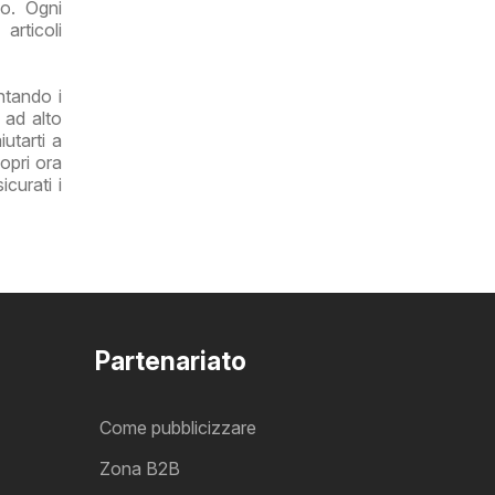
no. Ogni
articoli
ntando i
 ad alto
utarti a
opri ora
curati i
Partenariato
Come pubblicizzare
Zona B2B