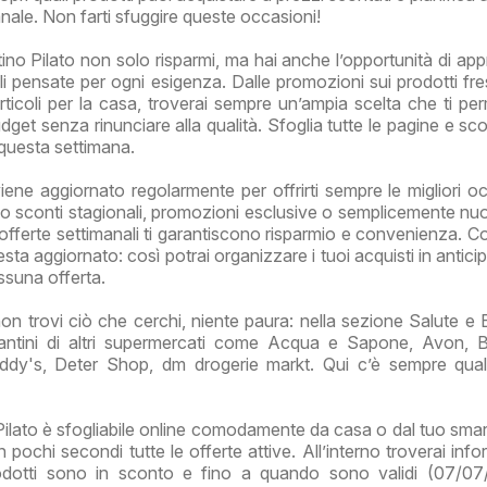
nale. Non farti sfuggire queste occasioni!
ino Pilato non solo risparmi, ma hai anche l’opportunità di appr
li pensate per ogni esigenza. Dalle promozioni sui prodotti fres
articoli per la casa, troverai sempre un’ampia scelta che ti per
udget senza rinunciare alla qualità. Sfoglia tutte le pagine e sco
 questa settimana.
viene aggiornato regolarmente per offrirti sempre le migliori oc
o sconti stagionali, promozioni esclusive o semplicemente nu
 offerte settimanali ti garantiscono risparmio e convenienza. Co
esta aggiornato: così potrai organizzare i tuoi acquisti in antic
essuna offerta.
on trovi ciò che cerchi, niente paura: nella sezione Salute e 
lantini di altri supermercati come Acqua e Sapone, Avon, 
ddy's, Deter Shop, dm drogerie markt. Qui c’è sempre qua
Pilato è sfogliabile online comodamente da casa o dal tuo sma
n pochi secondi tutte le offerte attive. All’interno troverai inf
rodotti sono in sconto e fino a quando sono validi (07/0