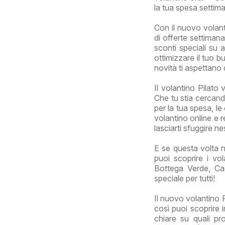
la tua spesa settima
Con il nuovo volant
di offerte settimana
sconti speciali su 
ottimizzare il tuo b
novità ti aspettano
Il volantino Pilato 
Che tu stia cercand
per la tua spesa, le
volantino online e r
lasciarti sfuggire n
E se questa volta n
puoi scoprire i vo
Bottega Verde, Ca
speciale per tutti!
Il nuovo volantino 
così puoi scoprire i
chiare su quali p