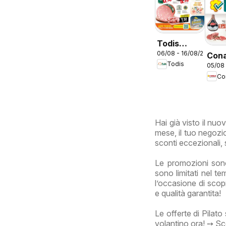
Todis
06/08 - 16/08/2026
volantino
Con
Todis
05/08 
Lazio
vola
Co
Con
Più 
Hai già visto il nu
mese, il tuo negozio
sconti eccezionali, 
Le promozioni sono
sono limitati nel t
l’occasione di scopr
e qualità garantita!
Le offerte di Pilat
volantino ora! ➙ Sco