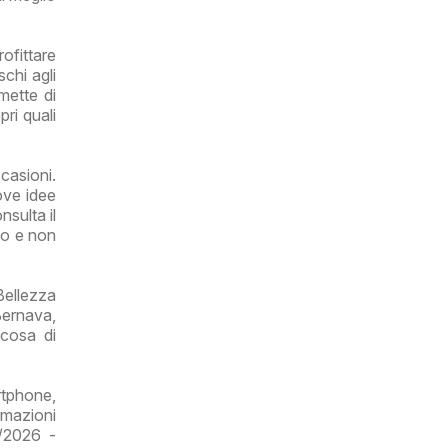
ofittare
chi agli
mette di
pri quali
casioni.
ove idee
nsulta il
ipo e non
Bellezza
Bernava,
lcosa di
rtphone,
ormazioni
7/2026 -