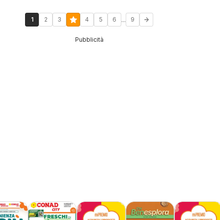
...
1
2
3
4
5
6
9
Pubblicità