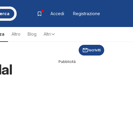
erca
Accedi
Registrazione
zza
Altro
Blog
Altri
Iscriviti
Pubblicità
al