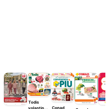
Todis
Conad
volantino