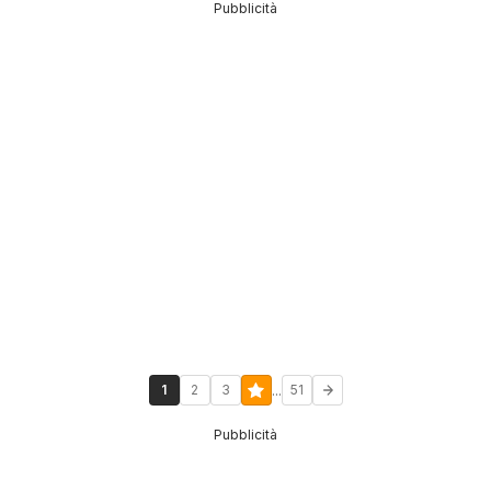
Pubblicità
...
1
2
3
51
Pubblicità