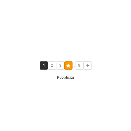
...
1
2
3
9
Pubblicità