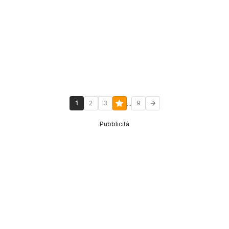
...
1
2
3
9
Pubblicità