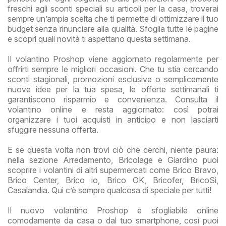
freschi agli sconti speciali su articoli per la casa, troverai
sempre un’ampia scelta che ti permette di ottimizzare il tuo
budget senza rinunciare alla qualità. Sfoglia tutte le pagine
e scopri quali novità ti aspettano questa settimana.
Il volantino Proshop viene aggiornato regolarmente per
offrirti sempre le migliori occasioni. Che tu stia cercando
sconti stagionali, promozioni esclusive o semplicemente
nuove idee per la tua spesa, le offerte settimanali ti
garantiscono risparmio e convenienza. Consulta il
volantino online e resta aggiornato: così potrai
organizzare i tuoi acquisti in anticipo e non lasciarti
sfuggire nessuna offerta.
E se questa volta non trovi ciò che cerchi, niente paura:
nella sezione Arredamento, Bricolage e Giardino puoi
scoprire i volantini di altri supermercati come Brico Bravo,
Brico Center, Brico io, Brico OK, Bricofer, BricoSì,
Casalandia. Qui c’è sempre qualcosa di speciale per tutti!
Il nuovo volantino Proshop è sfogliabile online
comodamente da casa o dal tuo smartphone, così puoi