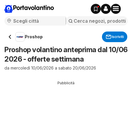
Portavolantino
Proshop
Iscriviti
Proshop volantino anteprima dal 10/06
2026 - offerte settimana
da mercoledì 10/06/2026 a sabato 20/06/2026
Pubblicità