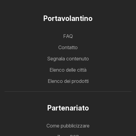
Portavolantino
FAQ
Contatto
Segnala contenuto
Elenco delle città
Elenco dei prodotti
Partenariato
Come pubblicizzare