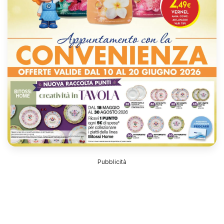
Pubblicità