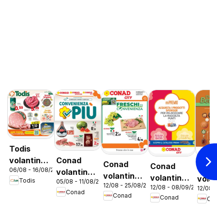
Todis
Conad
volantino
Conad
Conad
Con
06/08 - 16/08/2026
volantino
Lazio
volantino
volantino
vola
Todis
05/08 - 11/08/2026
Convenienza
12/08 - 25/08/2026
City Lazio
12/08 - 08/09/2026
City Mi
12/08 
Bene
Conad
Più Lazio
Conad
Conad
Co
Premio
Lazi
Lazio