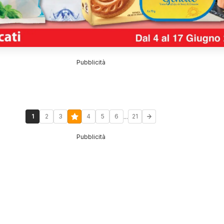
Pubblicità
...
1
2
3
4
5
6
21
Pubblicità