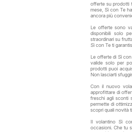
offerte su prodotti f
mese, Sì con Te ha 
ancora più conveni
Le offerte sono v
disponibili solo p
straordinari su frut
Sì con Te ti garantis
Le offerte di Sì co
valide solo per po
prodotti puoi acqui
Non lasciarti sfuggi
Con il nuovo vola
approfittare di offe
freschi agli sconti 
permette di ottimizz
scopri quali novità 
Il volantino Sì co
occasioni. Che tu s