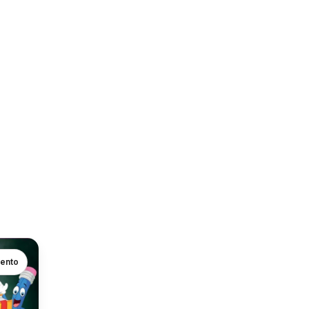
mento