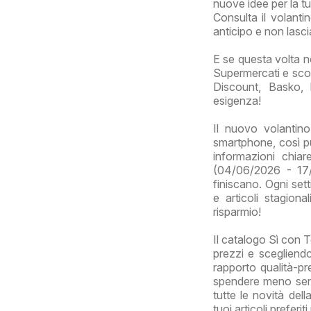
nuove idee per la tu
Consulta il volanti
anticipo e non lasci
E se questa volta n
Supermercati e scop
Discount, Basko, 
esigenza!
Il nuovo volantin
smartphone, così puo
informazioni chia
(04/06/2026 - 17/
finiscano. Ogni sett
e articoli stagion
risparmio!
Il catalogo Sì con T
prezzi e scegliendo
rapporto qualità-pre
spendere meno senza
tutte le novità del
tuoi articoli preferi