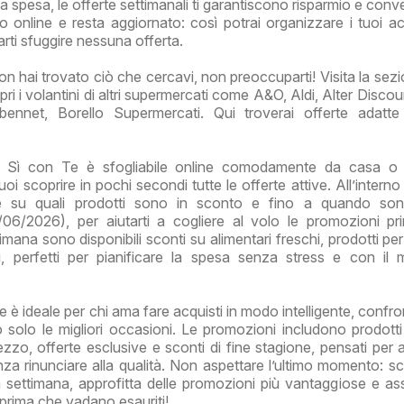
a spesa, le offerte settimanali ti garantiscono risparmio e conv
no online e resta aggiornato: così potrai organizzare i tuoi acq
arti sfuggire nessuna offerta.
on hai trovato ciò che cercavi, non preoccuparti! Visita la sezi
ri i volantini di altri supermercati come A&O, Aldi, Alter Disco
bennet, Borello Supermercati. Qui troverai offerte adatt
o Sì con Te è sfogliabile online comodamente da casa o 
i scoprire in pochi secondi tutte le offerte attive. All’interno
re su quali prodotti sono in sconto e fino a quando sono
06/2026), per aiutarti a cogliere al volo le promozioni p
imana sono disponibili sconti su alimentari freschi, prodotti pe
ali, perfetti per pianificare la spesa senza stress e con il
e è ideale per chi ama fare acquisti in modo intelligente, confr
 solo le migliori occasioni. Le promozioni includono prodotti
zzo, offerte esclusive e sconti di fine stagione, pensati per ai
 rinunciare alla qualità. Non aspettare l’ultimo momento: sc
la settimana, approfitta delle promozioni più vantaggiose e assi
ti prima che vadano esauriti!