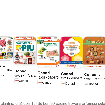
s
 - 16/08/2026
ntino
Conad
Conad
Conad
Conad
dis
05/08 - 11/08/2026
o
volantino
12/08 - 25/08/2026
volantino
12/08 - 08/09/2026
volantino
12/08 - 25/08/
volantino
Conad
Convenienza
Conad
Conad
City Lazio
Conad
City Mi
Benesplor
Più Lazio
Premio
Lazio
Lazio
 volantino di Sì con Te! Su ben 20 pagine troverai un’ampia sele