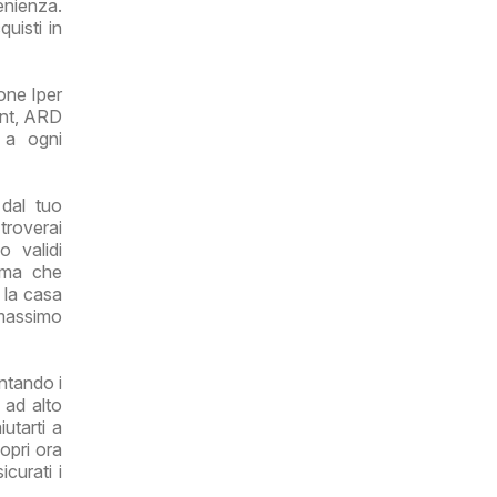
enienza.
uisti in
one Iper
unt, ARD
e a ogni
dal tuo
 troverai
 validi
rima che
r la casa
 massimo
ontando i
 ad alto
utarti a
opri ora
curati i