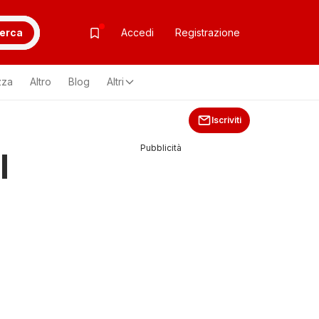
erca
Accedi
Registrazione
zza
Altro
Blog
Altri
Iscriviti
Pubblicità
l