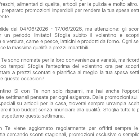
reschi, alimentari di qualità, articoli per la pulizia e molto altr
preparato promozioni imperdibili per rendere la tua spesa set
ente.
alide dal 04/06/2026 - 17/06/2026, ma attenzione: gli sco
er un periodo limitato! Sfoglia subito il volantino e scopr
ta e verdura, carne e pesce, latticini e prodotti da forno. Ogni s
ce la massima qualità a prezzi imbattibili.
n Te sono rinomate per la loro convenienza e varietà, ma ricor
co tempo! Sfoglia l’anteprima del volantino ora per scopri
stare a prezzi scontati e pianifica al meglio la tua spesa sett
re queste occasioni!
ntino Sì con Te non solo risparmi, ma hai anche l’opport
rte settimanali pensate per ogni esigenza. Dalle promozioni sui 
speciali su articoli per la casa, troverai sempre un’ampia scelt
are il tuo budget senza rinunciare alla qualità. Sfoglia tutte le
ti aspettano questa settimana.
n Te viene aggiornato regolarmente per offrirti sempre le 
tia cercando sconti stagionali, promozioni esclusive o sempl