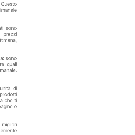
o. Questo
timanale
nti sono
i prezzi
ettimana,
da: sono
re quali
imanale.
unità di
prodotti
a che ti
 pagine e
migliori
icemente