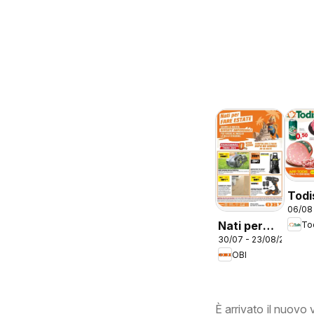
Todi
06/08
vola
Nati per
To
Lazi
30/07 - 23/08/2026
fare estate
OBI
È arrivato il nuovo