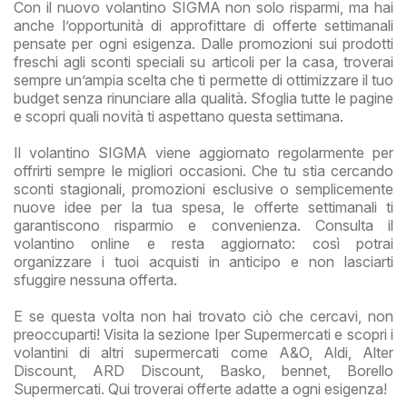
Con il nuovo volantino SIGMA non solo risparmi, ma hai
anche l’opportunità di approfittare di offerte settimanali
pensate per ogni esigenza. Dalle promozioni sui prodotti
freschi agli sconti speciali su articoli per la casa, troverai
sempre un’ampia scelta che ti permette di ottimizzare il tuo
budget senza rinunciare alla qualità. Sfoglia tutte le pagine
e scopri quali novità ti aspettano questa settimana.
Il volantino SIGMA viene aggiornato regolarmente per
offrirti sempre le migliori occasioni. Che tu stia cercando
sconti stagionali, promozioni esclusive o semplicemente
nuove idee per la tua spesa, le offerte settimanali ti
garantiscono risparmio e convenienza. Consulta il
volantino online e resta aggiornato: così potrai
organizzare i tuoi acquisti in anticipo e non lasciarti
sfuggire nessuna offerta.
E se questa volta non hai trovato ciò che cercavi, non
preoccuparti! Visita la sezione Iper Supermercati e scopri i
volantini di altri supermercati come A&O, Aldi, Alter
Discount, ARD Discount, Basko, bennet, Borello
Supermercati. Qui troverai offerte adatte a ogni esigenza!