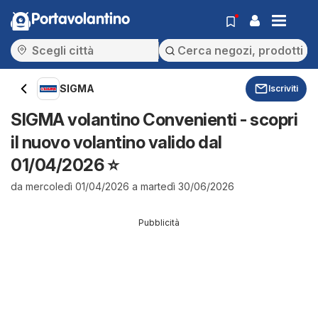
Portavolantino
SIGMA
Iscriviti
SIGMA volantino Convenienti - scopri
il nuovo volantino valido dal
01/04/2026 ⭐️
da mercoledì 01/04/2026 a martedì 30/06/2026
Pubblicità