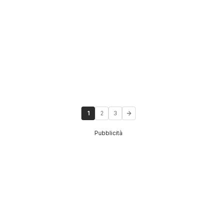
1
2
3
Pubblicità