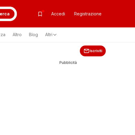
erca
Accedi
Registrazione
zza
Altro
Blog
Altri
Iscriviti
Pubblicità