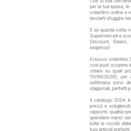
Che tu stia cercand
per la tua spesa, le
volantino online e r
lasciarti sfuggire n
E se questa volta n
Supermercati e scop
Discount, Basko, 
esigenza!
Il nuovo volantino
così puoi scoprire i
chiare su quali p
10/06/2026), per a
settimana sono disp
stagionali, perfetti
Il catalogo SISA è 
prezzi e scegliendo
rapporto qualità-pre
spendere meno senza
tutte le novità del
tuoi articoli preferi