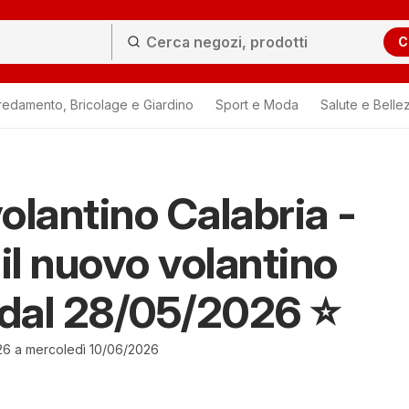
C
redamento, Bricolage e Giardino
Sport e Moda
Salute e Belle
olantino Calabria -
 il nuovo volantino
 dal 28/05/2026 ⭐️
26 a mercoledì 10/06/2026