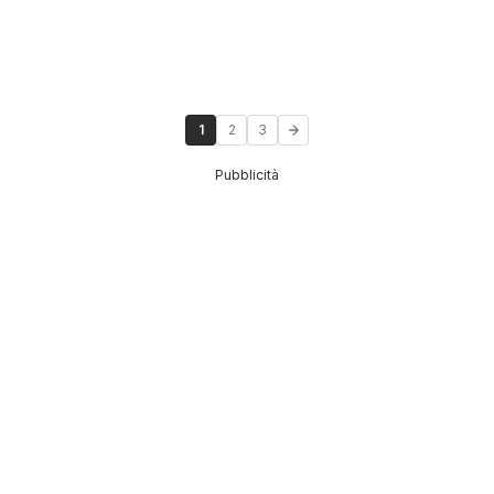
1
2
3
Pubblicità