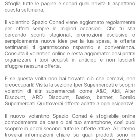
Sfoglia tutte le pagine e scopri quali novità ti aspettano
questa settimana.
Il volantino Spazio Conad viene aggiornato regolarmente
per offrirti sempre le migliori occasioni. Che tu stia
cercando sconti stagionali, promozioni esclusive o
semplicemente nuove idee per la tua spesa, le offerte
settimanali ti garantiscono risparmio e convenienza.
Consulta il volantino online e resta aggiornato: così potrai
organizzare i tuoi acquisti in anticipo e non lasciarti
sfuggire nessuna offerta.
E se questa volta non hai trovato ciò che cercavi, non
preoccuparti! Visita la sezione Iper Supermercati e scopri i
volantini di altri supermercati come A&O, Aldi, Alter
Discount, ARD Discount, Basko, bennet, Borello
Supermercati. Qui troverai offerte adatte a ogni esigenza!
Il nuovo volantino Spazio Conad è sfogliabile online
comodamente da casa o dal tuo smartphone, così puoi
scoprire in pochi secondi tutte le offerte attive. All’interno
troverai informazioni chiare su quali prodotti sono in