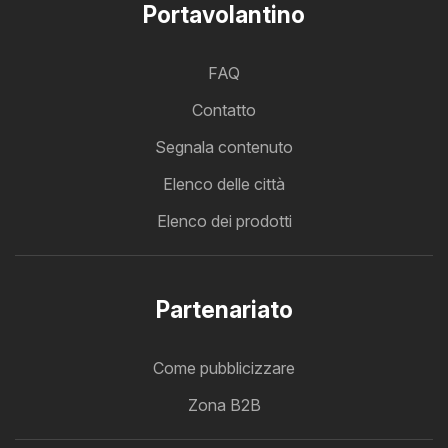
Portavolantino
FAQ
Contatto
Segnala contenuto
Elenco delle città
Elenco dei prodotti
Partenariato
Come pubblicizzare
Zona B2B