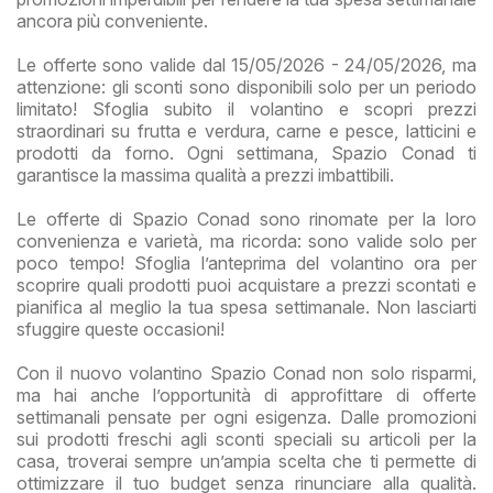
ancora più conveniente.
Le offerte sono valide dal 15/05/2026 - 24/05/2026, ma
attenzione: gli sconti sono disponibili solo per un periodo
limitato! Sfoglia subito il volantino e scopri prezzi
straordinari su frutta e verdura, carne e pesce, latticini e
prodotti da forno. Ogni settimana, Spazio Conad ti
garantisce la massima qualità a prezzi imbattibili.
Le offerte di Spazio Conad sono rinomate per la loro
convenienza e varietà, ma ricorda: sono valide solo per
poco tempo! Sfoglia l’anteprima del volantino ora per
scoprire quali prodotti puoi acquistare a prezzi scontati e
pianifica al meglio la tua spesa settimanale. Non lasciarti
sfuggire queste occasioni!
Con il nuovo volantino Spazio Conad non solo risparmi,
ma hai anche l’opportunità di approfittare di offerte
settimanali pensate per ogni esigenza. Dalle promozioni
sui prodotti freschi agli sconti speciali su articoli per la
casa, troverai sempre un’ampia scelta che ti permette di
ottimizzare il tuo budget senza rinunciare alla qualità.