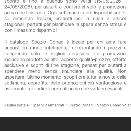
sconto e fino a quando sono validi (15/05/2026 -
24/05/2026), per aiutarti a cogliere al volo le promozioni
prima che finiscano. Ogni settimana sono disponibili sconti
su alimentari freschi, prodotti per la casa e articoli
stagionali, perfetti per pianificare la spesa senza stress e
con il massimo risparmio!
Il catalogo Spazio Conad è ideale per chi ama fare
acquisti in modo intelligente, confrontando i prezzi e
scegliendo solo le migliori occasioni. Le promozioni
includono prodotti ad alto rapporto qualità-prezzo, offerte
esclusive e sconti di fine stagione, pensati per aiutarti a
spendere meno senza rinunciare alla qualità. Non
aspettare l’ultimo momento: scopri ora tutte le novità della
settimana, approfitta delle promozioni più vantaggiose e
assicurati i tuoi articoli preferiti prima che vadano esauriti!
Pagina iniziale
Iper Supermercati
Spazio Conad
Spazio Conad volan