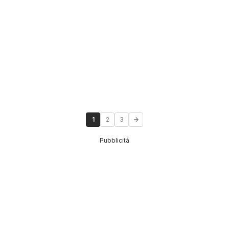
1
2
3
Pubblicità