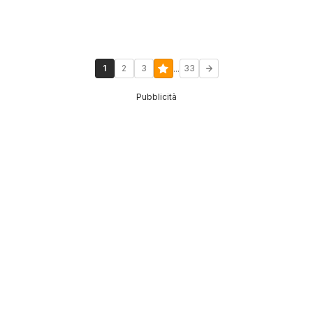
...
1
2
3
33
Pubblicità