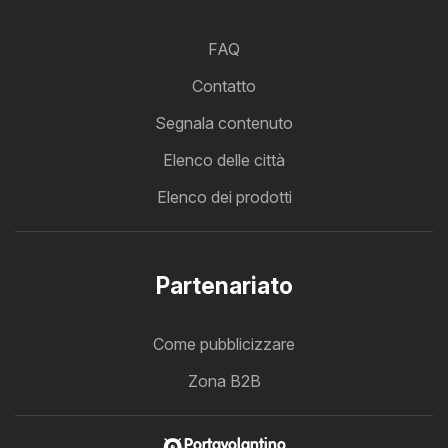
FAQ
Contatto
Segnala contenuto
Elenco delle città
Elenco dei prodotti
Partenariato
Come pubblicizzare
Zona B2B
Portavolantino