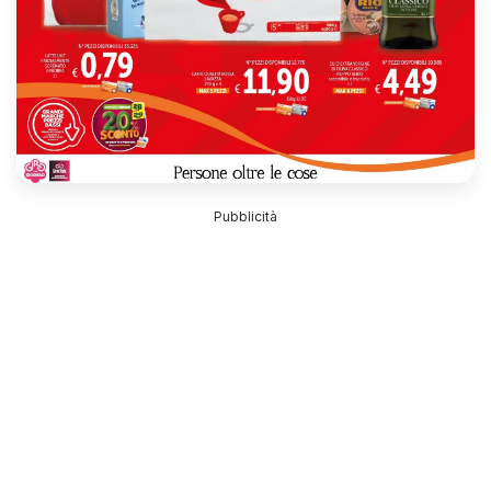
Pubblicità