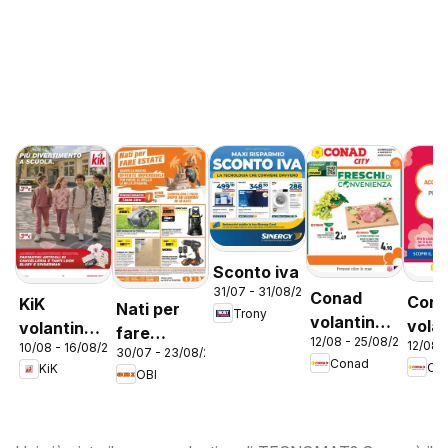
Sconto iva
31/07 - 31/08/2026
Conad
Con
KiK
Nati per
Trony
volantino
vola
volantino
fare
12/08 - 25/08/2026
City Lazio
12/08 
10/08 - 16/08/2026
City 
Più
30/07 - 23/08/2026
estate
Conad
Co
KiK
Prem
divertimento
OBI
Lazi
a scuola