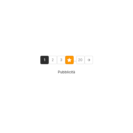
...
1
2
3
20
Pubblicità