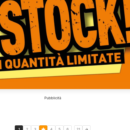
Pubblicità
...
1
2
3
4
5
6
21