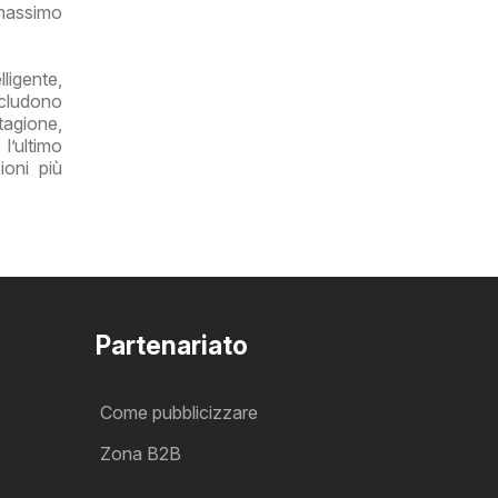
 massimo
igente,
ncludono
tagione,
l’ultimo
ioni più
Partenariato
Come pubblicizzare
Zona B2B