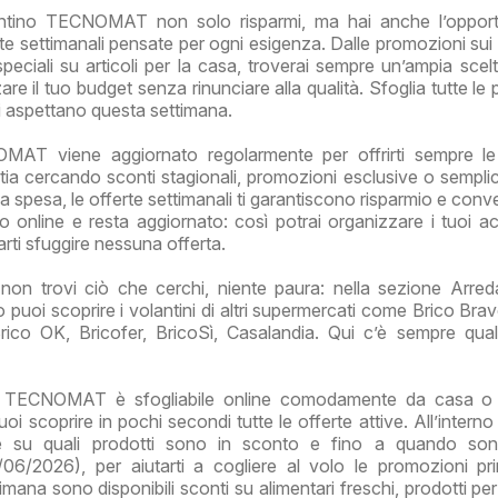
ntino TECNOMAT non solo risparmi, ma hai anche l’opportu
rte settimanali pensate per ogni esigenza. Dalle promozioni sui 
speciali su articoli per la casa, troverai sempre un’ampia scelt
are il tuo budget senza rinunciare alla qualità. Sfoglia tutte le
ti aspettano questa settimana.
MAT viene aggiornato regolarmente per offrirti sempre le 
tia cercando sconti stagionali, promozioni esclusive o sempl
a spesa, le offerte settimanali ti garantiscono risparmio e conv
no online e resta aggiornato: così potrai organizzare i tuoi acq
arti sfuggire nessuna offerta.
non trovi ciò che cerchi, niente paura: nella sezione Arre
 puoi scoprire i volantini di altri supermercati come Brico Brav
Brico OK, Bricofer, BricoSì, Casalandia. Qui c’è sempre qua
o TECNOMAT è sfogliabile online comodamente da casa o 
i scoprire in pochi secondi tutte le offerte attive. All’interno
re su quali prodotti sono in sconto e fino a quando sono
06/2026), per aiutarti a cogliere al volo le promozioni p
imana sono disponibili sconti su alimentari freschi, prodotti pe