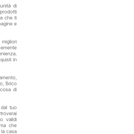
nità di
prodotti
a che ti
 pagine e
migliori
icemente
enienza.
uisti in
damento,
o, Brico
lcosa di
dal tuo
 troverai
 validi
rima che
r la casa