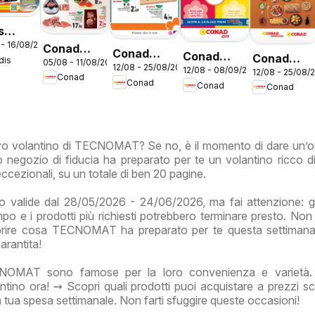
s
 - 16/08/2026
ntino
Conad
Conad
Conad
Conad
dis
05/08 - 11/08/2026
o
volantino
12/08 - 25/08/2026
volantino
12/08 - 08/09/2026
volantino
12/08 - 25/08/
volantino
Conad
Convenienza
Conad
Conad
City Lazio
Conad
City Mi
Benesplor
Più Lazio
Premio
Lazio
Lazio
uovo volantino di TECNOMAT? Se no, è il momento di dare un’o
 negozio di fiducia ha preparato per te un volantino ricco di
 eccezionali, su un totale di ben 20 pagine.
 valide dal 28/05/2026 - 24/06/2026, ma fai attenzione: gl
empo e i prodotti più richiesti potrebbero terminare presto. Non
oprire cosa TECNOMAT ha preparato per te questa settimana
garantita!
CNOMAT sono famose per la loro convenienza e varietà. 
antino ora! ➙ Scopri quali prodotti puoi acquistare a prezzi sc
la tua spesa settimanale. Non farti sfuggire queste occasioni!