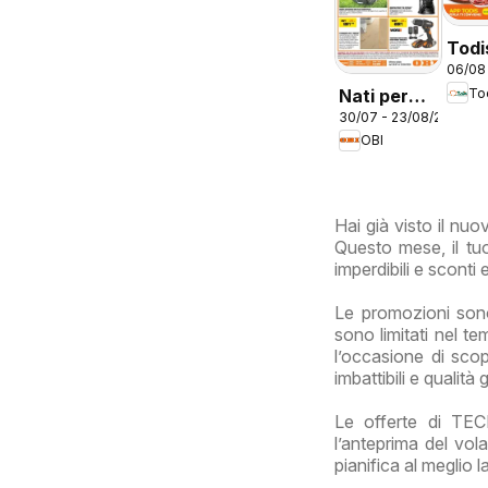
Todi
06/08
vola
Nati per
To
Lazi
30/07 - 23/08/2026
fare estate
OBI
Hai già visto il n
Questo mese, il tuo
imperdibili e sconti
Le promozioni sono
sono limitati nel t
l’occasione di sc
imbattibili e qualità 
Le offerte di TE
l’anteprima del vol
pianifica al meglio 