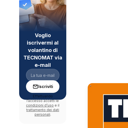
Voglio
iscrivermi al
volantino di
TECNOMAT via
e-mail
Iscriviti
Effettuando
l’accesso accetti le
condizioni d’uso
e il
trattamento dei dati
personali
.