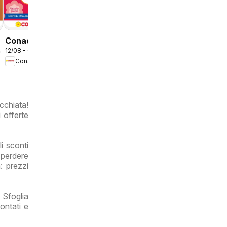
Conad
Un Mese in
Lazio
Conad
12/08 - 08/09/2026
volantino
2026
Conad
Mi Premio
a
Lazio
cchiata!
 offerte
i sconti
 perdere
: prezzi
Sfoglia
ontati e