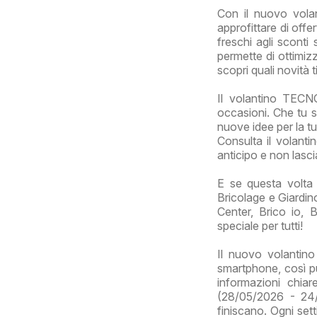
Con il nuovo vola
approfittare di offe
freschi agli sconti 
permette di ottimizz
scopri quali novità 
Il volantino TECNO
occasioni. Che tu s
nuove idee per la tu
Consulta il volanti
anticipo e non lasci
E se questa volta 
Bricolage e Giardino
Center, Brico io, 
speciale per tutti!
Il nuovo volantin
smartphone, così puo
informazioni chia
(28/05/2026 - 24/
finiscano. Ogni sett