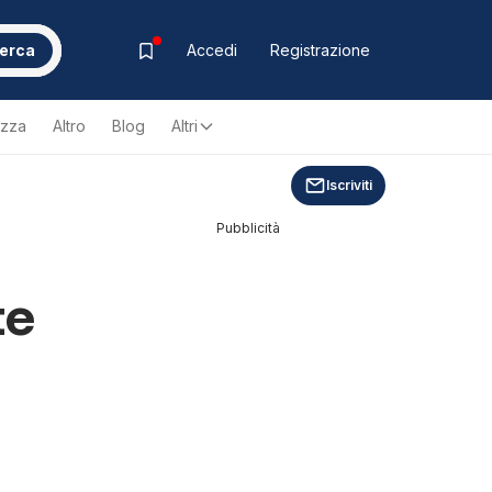
erca
Accedi
Registrazione
ezza
Altro
Blog
Altri
Iscriviti
Pubblicità
te