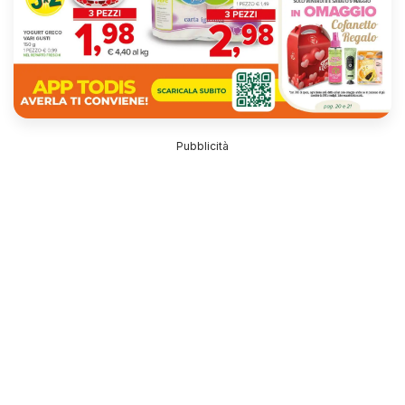
Pubblicità