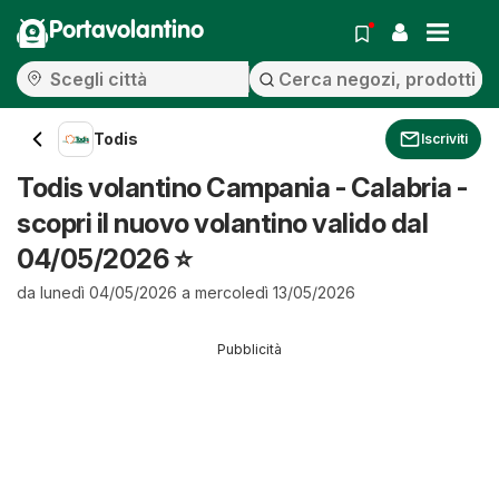
Portavolantino
Todis
Iscriviti
Todis volantino Campania - Calabria -
scopri il nuovo volantino valido dal
04/05/2026 ⭐️
da lunedì 04/05/2026 a mercoledì 13/05/2026
Pubblicità