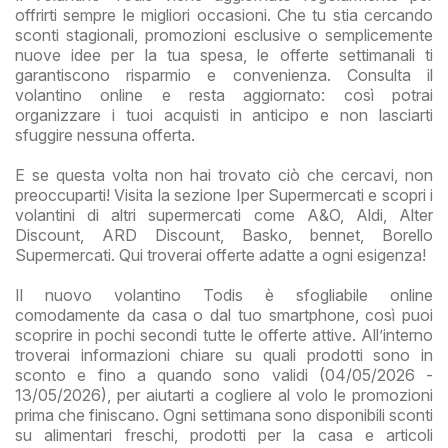
offrirti sempre le migliori occasioni. Che tu stia cercando
sconti stagionali, promozioni esclusive o semplicemente
nuove idee per la tua spesa, le offerte settimanali ti
garantiscono risparmio e convenienza. Consulta il
volantino online e resta aggiornato: così potrai
organizzare i tuoi acquisti in anticipo e non lasciarti
sfuggire nessuna offerta.
E se questa volta non hai trovato ciò che cercavi, non
preoccuparti! Visita la sezione Iper Supermercati e scopri i
volantini di altri supermercati come A&O, Aldi, Alter
Discount, ARD Discount, Basko, bennet, Borello
Supermercati. Qui troverai offerte adatte a ogni esigenza!
Il nuovo volantino Todis è sfogliabile online
comodamente da casa o dal tuo smartphone, così puoi
scoprire in pochi secondi tutte le offerte attive. All’interno
troverai informazioni chiare su quali prodotti sono in
sconto e fino a quando sono validi (04/05/2026 -
13/05/2026), per aiutarti a cogliere al volo le promozioni
prima che finiscano. Ogni settimana sono disponibili sconti
su alimentari freschi, prodotti per la casa e articoli