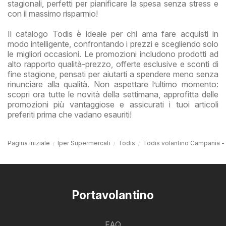
stagionali, perfetti per pianificare la spesa senza stress e
con il massimo risparmio!
Il catalogo Todis è ideale per chi ama fare acquisti in
modo intelligente, confrontando i prezzi e scegliendo solo
le migliori occasioni. Le promozioni includono prodotti ad
alto rapporto qualità-prezzo, offerte esclusive e sconti di
fine stagione, pensati per aiutarti a spendere meno senza
rinunciare alla qualità. Non aspettare l’ultimo momento:
scopri ora tutte le novità della settimana, approfitta delle
promozioni più vantaggiose e assicurati i tuoi articoli
preferiti prima che vadano esauriti!
Pagina iniziale
Iper Supermercati
Todis
Todis volantino Campania - 
Portavolantino
FAQ