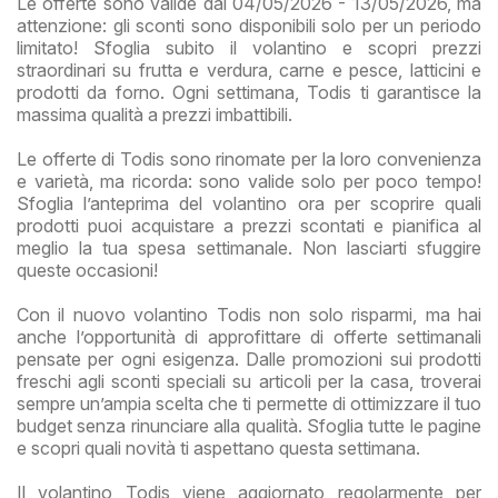
Le offerte sono valide dal 04/05/2026 - 13/05/2026, ma
attenzione: gli sconti sono disponibili solo per un periodo
limitato! Sfoglia subito il volantino e scopri prezzi
straordinari su frutta e verdura, carne e pesce, latticini e
prodotti da forno. Ogni settimana, Todis ti garantisce la
massima qualità a prezzi imbattibili.
Le offerte di Todis sono rinomate per la loro convenienza
e varietà, ma ricorda: sono valide solo per poco tempo!
Sfoglia l’anteprima del volantino ora per scoprire quali
prodotti puoi acquistare a prezzi scontati e pianifica al
meglio la tua spesa settimanale. Non lasciarti sfuggire
queste occasioni!
Con il nuovo volantino Todis non solo risparmi, ma hai
anche l’opportunità di approfittare di offerte settimanali
pensate per ogni esigenza. Dalle promozioni sui prodotti
freschi agli sconti speciali su articoli per la casa, troverai
sempre un’ampia scelta che ti permette di ottimizzare il tuo
budget senza rinunciare alla qualità. Sfoglia tutte le pagine
e scopri quali novità ti aspettano questa settimana.
Il volantino Todis viene aggiornato regolarmente per