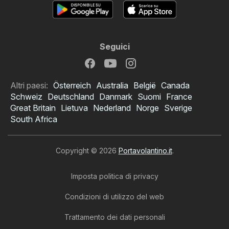
Seguici
Altri paesi:
Österreich
Australia
België
Canada
Schweiz
Deutschland
Danmark
Suomi
France
Great Britain
Lietuva
Nederland
Norge
Sverige
South Africa
Copyright © 2026
Portavolantino.it
.
Imposta politica di privacy
Condizioni di utilizzo del web
Trattamento dei dati personali
Volantino Todis