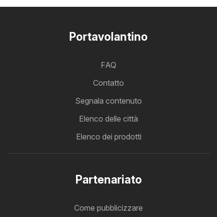
Portavolantino
FAQ
Contatto
Segnala contenuto
Elenco delle città
Elenco dei prodotti
Partenariato
Come pubblicizzare