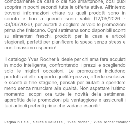
comodamente da casa o dal tuo smartphone, così puoi
scoprire in pochi secondi tutte le offerte attive. All’interno
troverai informazioni chiare su quali prodotti sono in
sconto e fino a quando sono validi (12/05/2026 -
03/06/2026), per aiutarti a cogliere al volo le promozioni
prima che finiscano. Ogni settimana sono disponibili sconti
su alimentari freschi, prodotti per la casa e articoli
stagionali, perfetti per pianificare la spesa senza stress e
con il massimo risparmio!
Il catalogo Yves Rocher è ideale per chi ama fare acquisti
in modo intelligente, confrontando i prezzi e scegliendo
solo le migliori occasioni. Le promozioni includono
prodotti ad alto rapporto qualità-prezzo, offerte esclusive
e sconti di fine stagione, pensati per aiutarti a spendere
meno senza rinunciare alla qualità. Non aspettare l’ultimo
momento: scopri ora tutte le novità della settimana,
approfitta delle promozioni più vantaggiose e assicurati i
tuoi articoli preferiti prima che vadano esauriti!
Pagina iniziale
Salute e Bellezza
Yves Rocher
Yves Rocher catalogo