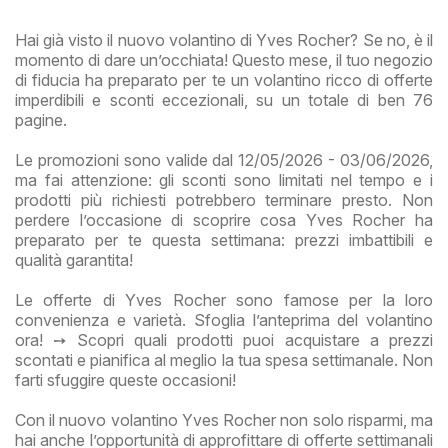
Hai già visto il nuovo volantino di Yves Rocher? Se no, è il
momento di dare un’occhiata! Questo mese, il tuo negozio
di fiducia ha preparato per te un volantino ricco di offerte
imperdibili e sconti eccezionali, su un totale di ben 76
pagine.
Le promozioni sono valide dal 12/05/2026 - 03/06/2026,
ma fai attenzione: gli sconti sono limitati nel tempo e i
prodotti più richiesti potrebbero terminare presto. Non
perdere l’occasione di scoprire cosa Yves Rocher ha
preparato per te questa settimana: prezzi imbattibili e
qualità garantita!
Le offerte di Yves Rocher sono famose per la loro
convenienza e varietà. Sfoglia l’anteprima del volantino
ora! ➙ Scopri quali prodotti puoi acquistare a prezzi
scontati e pianifica al meglio la tua spesa settimanale. Non
farti sfuggire queste occasioni!
Con il nuovo volantino Yves Rocher non solo risparmi, ma
hai anche l’opportunità di approfittare di offerte settimanali