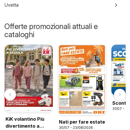
Uvetta
Offerte promozionali attuali e
cataloghi
Sconto 
31/07 - 3
KiK volantino Più
Nati per fare estate
divertimento a
30/07 - 23/08/2026