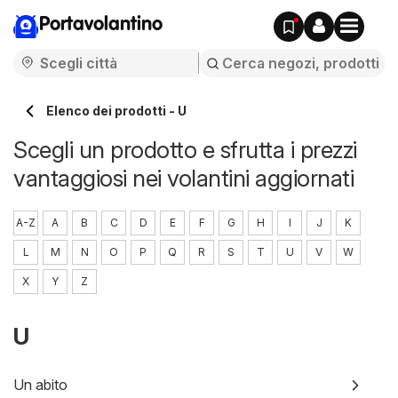
Portavolantino
Elenco dei prodotti - U
Scegli un prodotto e sfrutta i prezzi
vantaggiosi nei volantini aggiornati
A-Z
A
B
C
D
E
F
G
H
I
J
K
L
M
N
O
P
Q
R
S
T
U
V
W
X
Y
Z
U
Un abito