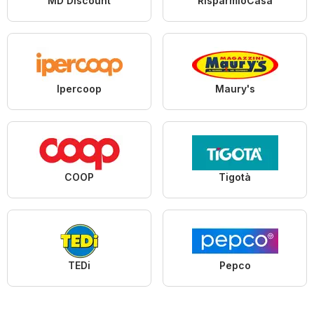
MD Discount
RisparmioCasa
Ipercoop
Maury's
COOP
Tigotà
TEDi
Pepco