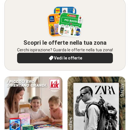
Scopri le offerte nella tua zona
Cerchi ispirazione? Guarda le offerte nella tua zona!
Vedi le offerte