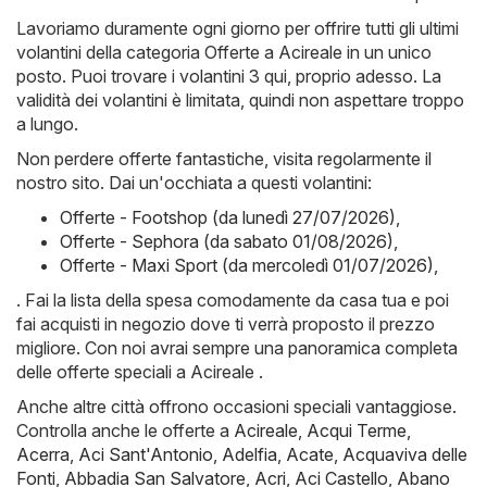
Lavoriamo duramente ogni giorno per offrire tutti gli ultimi
volantini della categoria Offerte a Acireale in un unico
posto. Puoi trovare i volantini 3 qui, proprio adesso. La
validità dei volantini è limitata, quindi non aspettare troppo
a lungo.
Non perdere offerte fantastiche, visita regolarmente il
nostro sito. Dai un'occhiata a questi volantini:
Offerte - Footshop (da lunedì 27/07/2026)
,
Offerte - Sephora (da sabato 01/08/2026)
,
Offerte - Maxi Sport (da mercoledì 01/07/2026)
,
. Fai la lista della spesa comodamente da casa tua e poi
fai acquisti in negozio dove ti verrà proposto il prezzo
migliore. Con noi avrai sempre una panoramica completa
delle offerte speciali a Acireale .
Anche altre città offrono occasioni speciali vantaggiose.
Controlla anche le offerte a
Acireale
,
Acqui Terme
,
Acerra
,
Aci Sant'Antonio
,
Adelfia
,
Acate
,
Acquaviva delle
Fonti
,
Abbadia San Salvatore
,
Acri
,
Aci Castello
,
Abano