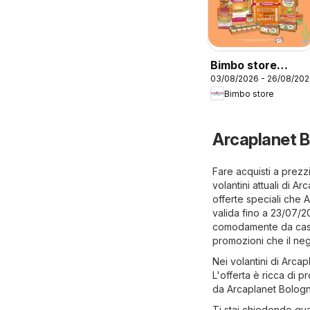
Bimbo store
03/08/2026 - 26/08/20
volantino
Bimbo store
Summer Festival
Arcaplanet B
Fare acquisti a prezzi
volantini attuali di A
offerte speciali che 
valida fino a 23/07/2
comodamente da casa t
promozioni che il neg
Nei volantini di Arcap
L'offerta è ricca di p
da Arcaplanet Bologn
Ti stai chiedendo qua