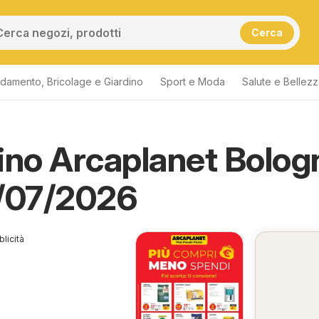
Cerca
damento, Bricolage e Giardino
Sport e Moda
Salute e Bellez
ino Arcaplanet Bolog
3/07/2026
licità