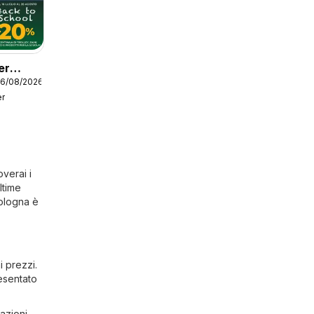
er
26/08/2026
Back To
er
overai i
ltime
Bologna è
i prezzi.
resentato
azioni