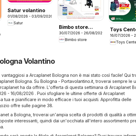
Satur volantino
01/08/2026 - 03/09/2026
Satur
Bimbo store
Toys Cent
30/07/2026 - 26/08/2026
volantino
26
16/07/2026 - 
volantino 
Bimbo store
Toys Cent
School
ologna Volantino
 vantaggiosi a Arcaplanet Bologna non è mai stato così facile! Qui tr
rcaplanet Bologna. Su
Bologna - Portavolantino.it
, troverai sempre le u
Arcaplanet ha da offrire. L'offerta di questa settimana di Arcaplanet 
026 - 16/08/2026 . Puoi sfogliare le ultime offerte di Arcaplanet
ua e pianificare in modo efficace i tuoi acquisti. Approfitta delle
ozio offre sulle pagine 38.
lanet a Bologna, troverai un'ampia scelta di prodotti di qualità a ottim
roposte interessanti, quindi dai un'occhiata all'intero assortimento p
a.
ndo sarà aperta la filiale di Arcaplanet Bologna? Puoi trovare inform