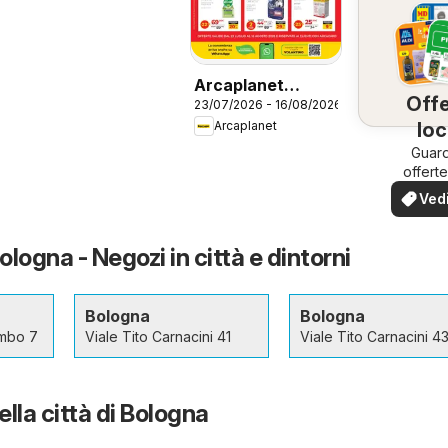
Arcaplanet
Offe
23/07/2026 - 16/08/2026
volantino
loc
Arcaplanet
Guard
offerte
tua z
Vedi
offe
logna - Negozi in città e dintorni
Bologna
Bologna
ombo 7
Viale Tito Carnacini 41
Viale Tito Carnacini 4
ella città di Bologna