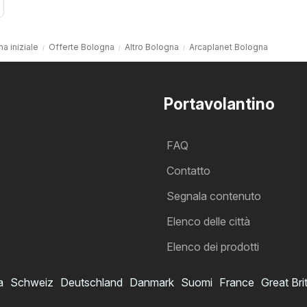
a iniziale
Offerte Bologna
Altro Bologna
Arcaplanet Bologna
Portavolantino
FAQ
Contatto
Segnala contenuto
Elenco delle città
Elenco dei prodotti
a
Schweiz
Deutschland
Danmark
Suomi
France
Great Bri