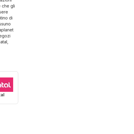
 che gli
ssere
tino di
essuno
aplanet
negozi
atal
,
tal