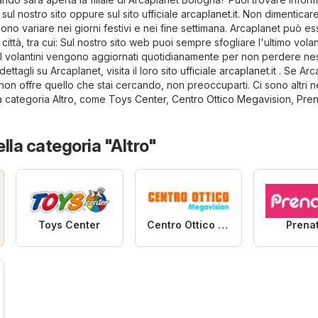
 sul nostro sito oppure sul sito ufficiale
arcaplanet.it
. Non dimenticare
sono variare nei giorni festivi e nei fine settimana. Arcaplanet può e
 città, tra cui: Sul nostro sito web puoi sempre sfogliare l'ultimo volan
 I volantini vengono aggiornati quotidianamente per non perdere n
ttagli su Arcaplanet, visita il loro sito ufficiale
arcaplanet.it
. Se Arc
n offre quello che stai cercando, non preoccuparti. Ci sono altri 
la categoria
Altro
, come
Toys Center
,
Centro Ottico Megavision
,
Pren
ella categoria "Altro"
Toys Center
Centro Ottico Megavision
Prena