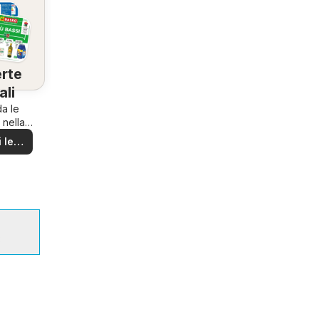
rte
ali
a le
 nella
ona!
 le
rte
3