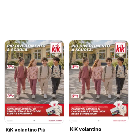
KiK volantino
KiK volantino Più