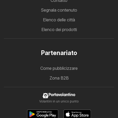
Contatto
Segnala contenuto
Elenco delle città
Elenco dei prodotti
Partenariato
Come pubblicizzare
Zona B2B
Portavolantino
Volantini in un unico punto