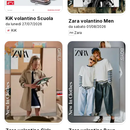
KiK volantino Scuola
Zara volantino Men
da lunedì 27/07/2026
da sabato 01/08/2026
KiK
Zara