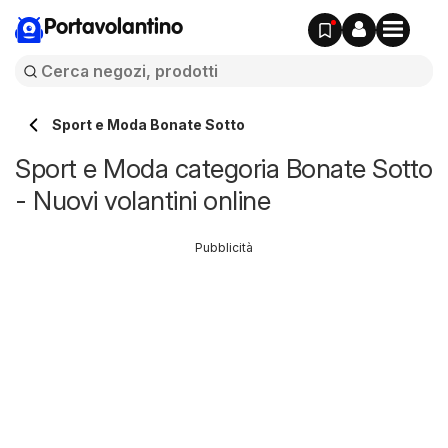
Portavolantino
Sport e Moda Bonate Sotto
Sport e Moda categoria Bonate Sotto
- Nuovi volantini online
Pubblicità