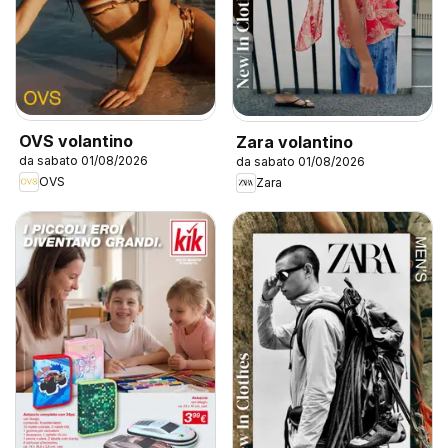
OVS volantino
Zara volantino
da sabato 01/08/2026
da sabato 01/08/2026
OVS
Zara