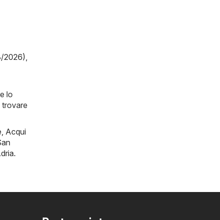
8/2026)
,
e lo
 trovare
e
,
Acqui
San
dria
.