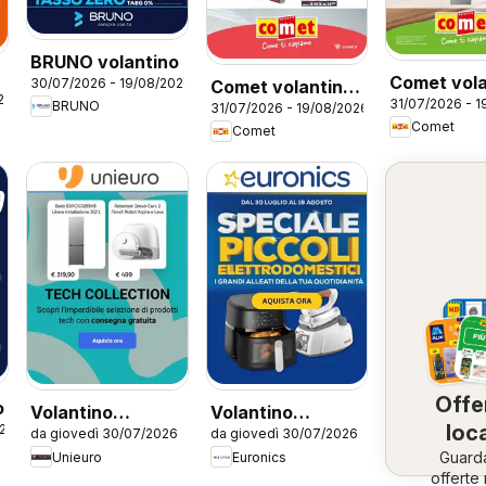
BRUNO volantino
Comet vola
30/07/2026 - 19/08/2026
Comet volantino
26
31/07/2026 - 1
Frigoriferi
BRUNO
31/07/2026 - 19/08/2026
Piccoli
Comet
Comet
Elettrodomestici
Offe
o
Volantino
Volantino
loca
026
da giovedì 30/07/2026
da giovedì 30/07/2026
Unieuro - Tech
Euronics -
Guard
Unieuro
Euronics
Collection
Speciale Piccoli
offerte 