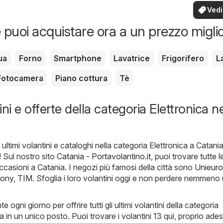
Elettrodomestici
tua zo
Vedi
offe
 puoi acquistare ora a un prezzo migli
ua
Forno
Smartphone
Lavatrice
Frigorifero
L
Fotocamera
Piano cottura
Tè
ni e offerte della categoria Elettronica ne
ultimi volantini e cataloghi nella categoria Elettronica a Catania
! Sul nostro sito
Catania - Portavolantino.it
, puoi trovare tutte l
ccasioni a Catania. I negozi più famosi della città sono
Unieuro
rony
,
TIM
. Sfoglia i loro volantini oggi e non perdere nemmeno
ogni giorno per offrire tutti gli ultimi volantini della categoria
a in un unico posto. Puoi trovare i volantini 13 qui, proprio ade