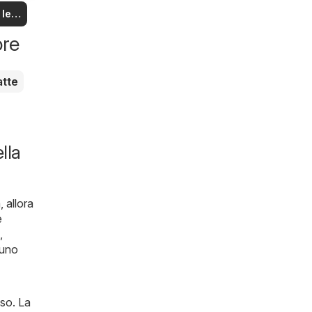
na!
 le
rte
ore
atte
lla
, allora
e
,
 uno
sso. La