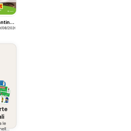
ntino
9/08/2026
rte
li
a le
nella