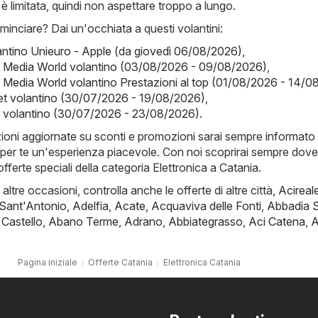
i è limitata, quindi non aspettare troppo a lungo.
inciare? Dai un'occhiata a questi volantini:
antino Unieuro - Apple (da giovedì 06/08/2026)
,
- Media World volantino (03/08/2026 - 09/08/2026)
,
 Media World volantino Prestazioni al top (01/08/2026 - 14/0
t volantino (30/07/2026 - 19/08/2026)
,
y volantino (30/07/2026 - 23/08/2026)
.
zioni aggiornate su sconti e promozioni sarai sempre informato 
per te un'esperienza piacevole. Con noi scoprirai sempre dove
e offerte speciali della categoria Elettronica a Catania.
i altre occasioni, controlla anche le offerte di altre città,
Acireal
 Sant'Antonio
,
Adelfia
,
Acate
,
Acquaviva delle Fonti
,
Abbadia 
 Castello
,
Abano Terme
,
Adrano
,
Abbiategrasso
,
Aci Catena
,
A
Pagina iniziale
Offerte Catania
Elettronica Catania