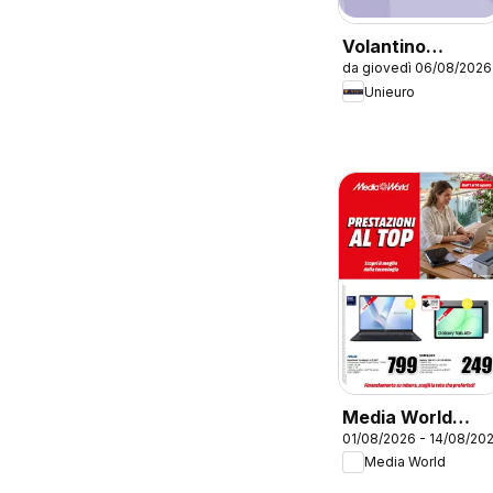
Volantino
da giovedì 06/08/2026
Unieuro - Apple
Unieuro
Media World
01/08/2026 - 14/08/20
volantino
Media World
Prestazioni al to