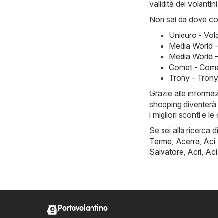
validità dei volantin
Non sai da dove com
Unieuro - Vol
Media World 
Media World -
Comet - Come
Trony - Tron
Grazie alle informa
shopping diventerà 
i migliori sconti e l
Se sei alla ricerca d
Terme
,
Acerra
,
Aci
Salvatore
,
Acri
,
Aci
Portavolantino