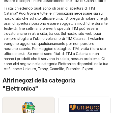
esitare e scopri l'intero assortimento che TIM di Catania offre.
Ti stai chiedendo quali sono gli orari di apertura di TIM
Catania? Puoi trovare tutte le informazioni necessarie sia sul
nostro sito che sul sito ufficiale
tim.it
. Si prega di notare che gli
orari di apertura possono essere soggetti a modifiche durante
festività, fine settimana o eventi speciali. TIM può essere
trovato anche in altre città, tra cui: Sul nostro sito web puoi
sempre sfogliare l'ultimo volantino di TIM Catania . I volantini
vengono aggiornati quotidianamente per non perdere
nessuno sconto. Per maggiori dettagli su TIM, visita il loro sito
ufficiale
tim.it
. Se non ci sono filiali di TIM a Catania o non
hanno i prodotti che ti servono in saldo, nessun problema. Ci
sono altri negozi nella categoria
Elettronica
disponibili nella tua
città, come
Unieuro
,
Trony
,
Gamelife
,
Euronics
,
Expert
.
Altri negozi della categoria
"Elettronica"