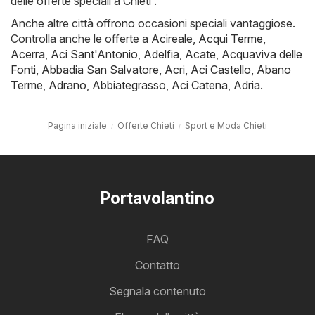
delle offerte speciali a Chieti .
Anche altre città offrono occasioni speciali vantaggiose.
Controlla anche le offerte a
Acireale
,
Acqui Terme
,
Acerra
,
Aci Sant'Antonio
,
Adelfia
,
Acate
,
Acquaviva delle
Fonti
,
Abbadia San Salvatore
,
Acri
,
Aci Castello
,
Abano
Terme
,
Adrano
,
Abbiategrasso
,
Aci Catena
,
Adria
.
Pagina iniziale
Offerte Chieti
Sport e Moda Chieti
Portavolantino
FAQ
Contatto
Segnala contenuto