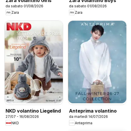
Zara volantino Girls
Zara volantino Boys
da sabato 01/08/2026
da sabato 01/08/2026
Zara
Zara
NKD volantino Liegelind
Anteprima volantino
27/07 - 16/08/2026
da martedì 14/07/2026
NKD
Anteprima