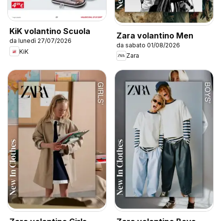
KiK volantino Scuola
Zara volantino Men
da lunedì 27/07/2026
da sabato 01/08/2026
KiK
Zara