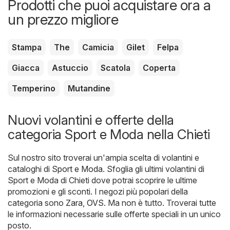
Prodotti che puoi acquistare ora a
un prezzo migliore
Stampa
The
Camicia
Gilet
Felpa
Giacca
Astuccio
Scatola
Coperta
Temperino
Mutandine
Nuovi volantini e offerte della
categoria Sport e Moda nella Chieti
Sul nostro sito troverai un'ampia scelta di volantini e
cataloghi di
Sport e Moda
. Sfoglia gli ultimi volantini di
Sport e Moda di Chieti dove potrai scoprire le ultime
promozioni e gli sconti. I negozi più popolari della
categoria sono
Zara
,
OVS
. Ma non è tutto. Troverai tutte
le informazioni necessarie sulle offerte speciali in un unico
posto.