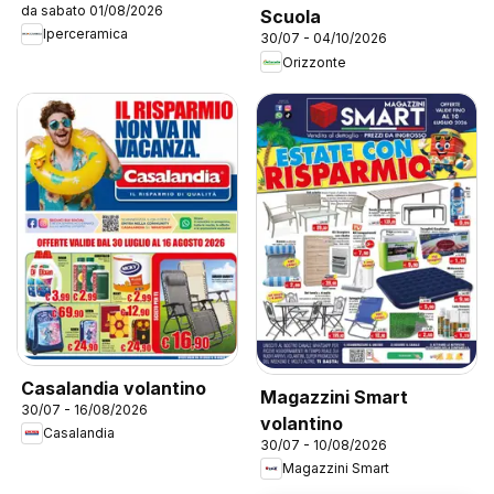
da sabato 01/08/2026
Scuola
Iperceramica
30/07 - 04/10/2026
Orizzonte
Casalandia volantino
Magazzini Smart
30/07 - 16/08/2026
volantino
Casalandia
30/07 - 10/08/2026
Magazzini Smart