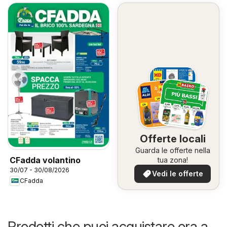
Offerte locali
Guarda le offerte nella
CFadda volantino
tua zona!
30/07 - 30/08/2026
Vedi le offerte
CFadda
Prodotti che puoi acquistare ora a