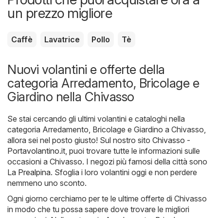
un prezzo migliore
Caffè
Lavatrice
Pollo
Tè
Nuovi volantini e offerte della
categoria Arredamento, Bricolage e
Giardino nella Chivasso
Se stai cercando gli ultimi volantini e cataloghi nella
categoria Arredamento, Bricolage e Giardino a Chivasso,
allora sei nel posto giusto! Sul nostro sito
Chivasso -
Portavolantino.it
, puoi trovare tutte le informazioni sulle
occasioni a Chivasso. I negozi più famosi della città sono
La Prealpina
. Sfoglia i loro volantini oggi e non perdere
nemmeno uno sconto.
Ogni giorno cerchiamo per te le ultime offerte di Chivasso
in modo che tu possa sapere dove trovare le migliori