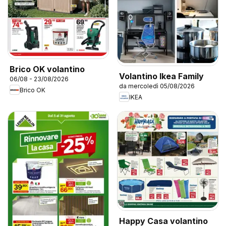
Brico OK volantino
Volantino Ikea Family
06/08 - 23/08/2026
da mercoledì 05/08/2026
Brico OK
IKEA
Happy Casa volantino