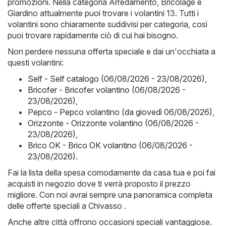
promozioni. Nella categoria Arredamento, Bricolage e
Giardino attualmente puoi trovare i volantini 13. Tutti i
volantini sono chiaramente suddivisi per categoria, così
puoi trovare rapidamente ciò di cui hai bisogno.
Non perdere nessuna offerta speciale e dai un'occhiata a
questi volantini:
Self - Self catalogo (06/08/2026 - 23/08/2026)
,
Bricofer - Bricofer volantino (06/08/2026 -
23/08/2026)
,
Pepco - Pepco volantino (da giovedì 06/08/2026)
,
Orizzonte - Orizzonte volantino (06/08/2026 -
23/08/2026)
,
Brico OK - Brico OK volantino (06/08/2026 -
23/08/2026)
.
Fai la lista della spesa comodamente da casa tua e poi fai
acquisti in negozio dove ti verrà proposto il prezzo
migliore. Con noi avrai sempre una panoramica completa
delle offerte speciali a Chivasso .
Anche altre città offrono occasioni speciali vantaggiose.