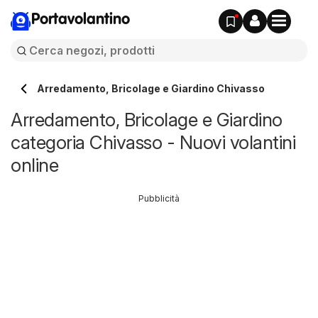
Portavolantino
Arredamento, Bricolage e Giardino Chivasso
Arredamento, Bricolage e Giardino
categoria Chivasso - Nuovi volantini
online
Pubblicità