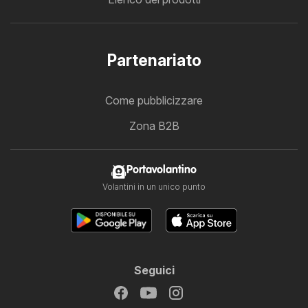
Partenariato
Come pubblicizzare
Zona B2B
Portavolantino
Volantini in un unico punto
Seguici