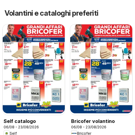
Volantini e cataloghi preferiti
Self catalogo
Bricofer volantino
06/08 - 23/08/2026
06/08 - 23/08/2026
Self
Bricofer