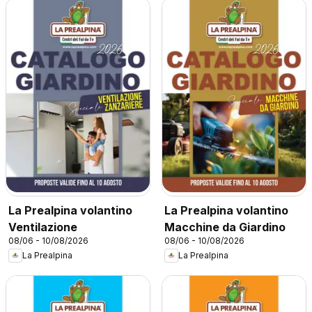
La Prealpina volantino
La Prealpina volantino
Ventilazione
Macchine da Giardino
08/06 - 10/08/2026
08/06 - 10/08/2026
La Prealpina
La Prealpina