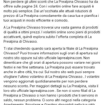
Non perdere gli ultimi sconti che La Prealpina Chivasso ha da
offrire sulle pagine 24. Con i volantini online fare acquisti è
molto più semplice. Dai un'occhiata alle attuali riduzioni di
prezzo di La Prealpina comodamente da casa tua e pianifica i
tuoi acquisti in modo efficiente e comodo.
A La Prealpina Chivasso troverai una vasta gamma di prodotti
di qualità a ottimi prezzi. I volantini online sono pieni di prodotti
accattivanti, quindi esplora subito l'offerta completa di La
Prealpina di Chivasso.
Ti stai chiedendo quando sarà aperta la filiale di La Prealpina
Chivasso? Puoi trovare informazioni sugli orari di apertura sul
nostro sito oppure sul sito ufficiale
laprealpina.com
. Non
dimenticare che gli orari di apertura possono variare nei giorni
festivi e nei fine settimana. La Prealpina può essere trovato
anche in altre città, tra cui: Sul nostro sito web puoi sempre
sfogliare l'ultimo volantino di La Prealpina Chivasso . I volantini
vengono aggiornati quotidianamente per non perdere
nessuno sconto. Per maggiori dettagli su La Prealpina, visita il
loro sito ufficiale
laprealpina.com
. Se non ci sono filiali di La
Prealpina a Chivasso o non hanno i prodotti che ti servono in
saldo, nessun problema. Ci sono altri negozi nella categoria
Arredamento, Bricolage e Giardino
disponibili nella tua città,