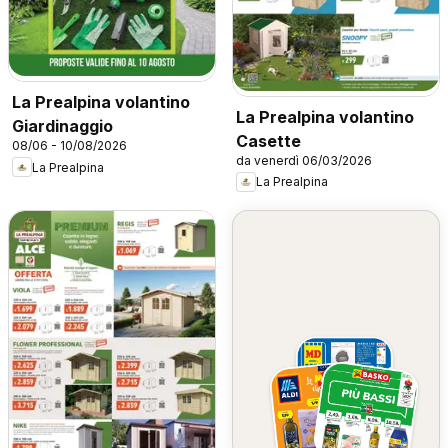
La Prealpina volantino
La Prealpina volantino
Giardinaggio
Casette
08/06 - 10/08/2026
da venerdì 06/03/2026
La Prealpina
La Prealpina