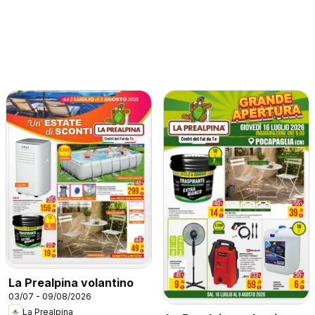
La Prealpina volantino
03/07 - 09/08/2026
La Prealpina