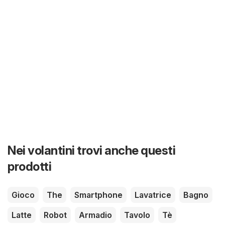
Nei volantini trovi anche questi
prodotti
Gioco
The
Smartphone
Lavatrice
Bagno
Latte
Robot
Armadio
Tavolo
Tè