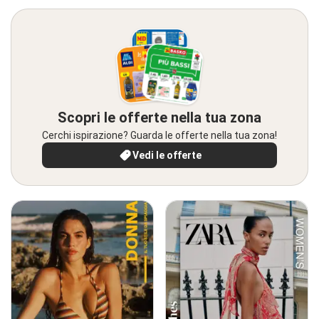
Scopri le offerte nella tua zona
Cerchi ispirazione? Guarda le offerte nella tua zona!
Vedi le offerte