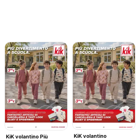
KiK volantino
KiK volantino Più