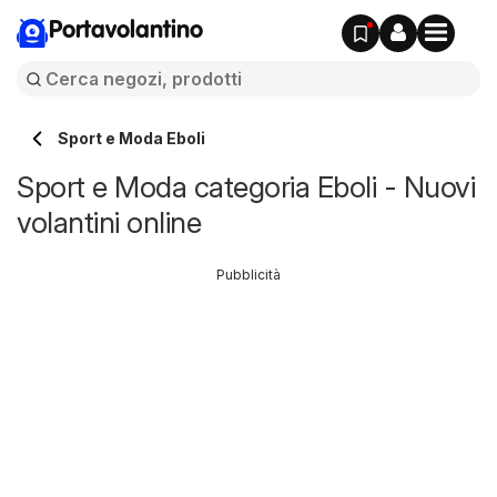
Portavolantino
Sport e Moda Eboli
Sport e Moda categoria Eboli - Nuovi
volantini online
Pubblicità