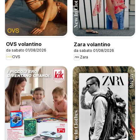
OVS volantino
Zara volantino
da sabato 01/08/2026
da sabato 01/08/2026
OVS
Zara