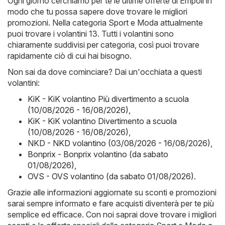
Ogni giorno cerchiamo per te le ultime offerte di Empoli in
modo che tu possa sapere dove trovare le migliori
promozioni. Nella categoria Sport e Moda attualmente
puoi trovare i volantini 13. Tutti i volantini sono
chiaramente suddivisi per categoria, così puoi trovare
rapidamente ciò di cui hai bisogno.
Non sai da dove cominciare? Dai un'occhiata a questi
volantini:
KiK - KiK volantino Più divertimento a scuola
(10/08/2026 - 16/08/2026)
,
KiK - KiK volantino Divertimento a scuola
(10/08/2026 - 16/08/2026)
,
NKD - NKD volantino (03/08/2026 - 16/08/2026)
,
Bonprix - Bonprix volantino (da sabato
01/08/2026)
,
OVS - OVS volantino (da sabato 01/08/2026)
.
Grazie alle informazioni aggiornate su sconti e promozioni
sarai sempre informato e fare acquisti diventerà per te più
semplice ed efficace. Con noi saprai dove trovare i migliori