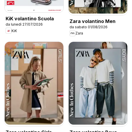
KiK volantino Scuola
Zara volantino Men
da lunedì 27/07/2026
da sabato 01/08/2026
KiK
Zara