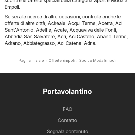
sconti e le offerte speciali della categoria Sport e Moda a
Empoli.
Se sei alla ricerca di altre occasioni, controlla anche le
offerte di altre città,
Acireale
,
Acqui Terme
,
Acerra
,
Aci
Sant'Antonio
,
Adelfia
,
Acate
,
Acquaviva delle Fonti
,
Abbadia San Salvatore
,
Acri
,
Aci Castello
,
Abano Terme
,
Adrano
,
Abbiategrasso
,
Aci Catena
,
Adria
.
Pagina iniziale
Offerte Empoli
Sport e Moda Empoli
Portavolantino
FAQ
Contatto
Segnala contenuto