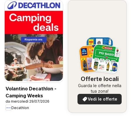
Offerte locali
Guarda le offerte nella
Volantino Decathlon -
tua zona!
Camping Weeks
Vedi le offerte
da mercoledì 29/07/2026
Decathlon