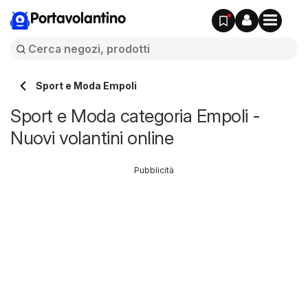
Portavolantino
Sport e Moda Empoli
Sport e Moda categoria Empoli -
Nuovi volantini online
Pubblicità