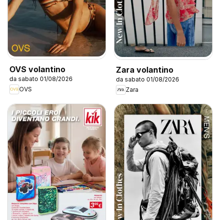
OVS volantino
Zara volantino
da sabato 01/08/2026
da sabato 01/08/2026
OVS
Zara