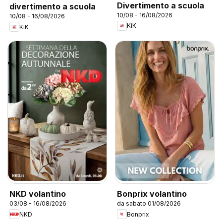
Divertimento a scuola
divertimento a scuola
10/08 - 16/08/2026
10/08 - 16/08/2026
KiK
KiK
NKD volantino
Bonprix volantino
03/08 - 16/08/2026
da sabato 01/08/2026
NKD
Bonprix