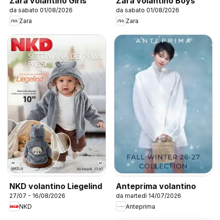
Zara volantino Girls
Zara volantino Boys
da sabato 01/08/2026
da sabato 01/08/2026
Zara
Zara
NKD volantino Liegelind
Anteprima volantino
27/07 - 16/08/2026
da martedì 14/07/2026
NKD
Anteprima