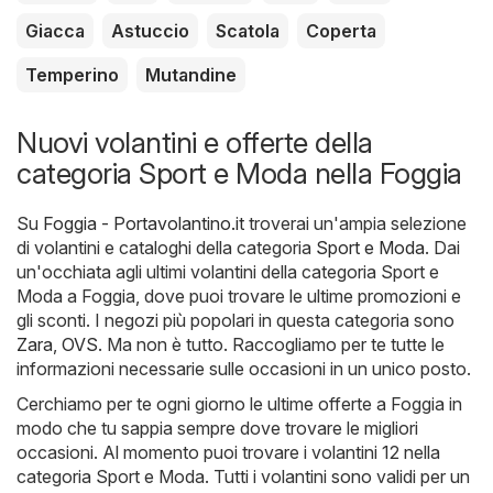
Giacca
Astuccio
Scatola
Coperta
Temperino
Mutandine
Nuovi volantini e offerte della
categoria Sport e Moda nella Foggia
Su
Foggia - Portavolantino.it
troverai un'ampia selezione
di volantini e cataloghi della categoria
Sport e Moda
. Dai
un'occhiata agli ultimi volantini della categoria Sport e
Moda a Foggia, dove puoi trovare le ultime promozioni e
gli sconti. I negozi più popolari in questa categoria sono
Zara
,
OVS
. Ma non è tutto. Raccogliamo per te tutte le
informazioni necessarie sulle occasioni in un unico posto.
Cerchiamo per te ogni giorno le ultime offerte a Foggia in
modo che tu sappia sempre dove trovare le migliori
occasioni. Al momento puoi trovare i volantini 12 nella
categoria Sport e Moda. Tutti i volantini sono validi per un