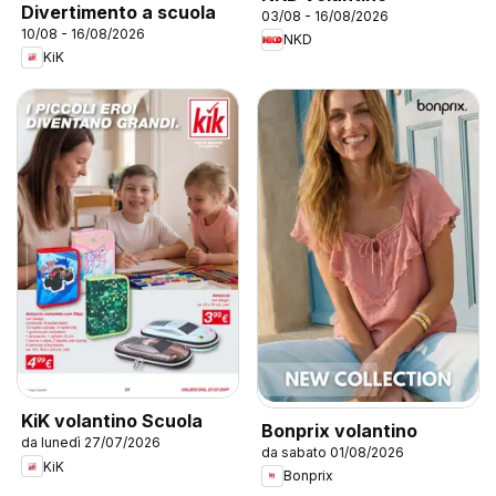
Divertimento a scuola
03/08 - 16/08/2026
10/08 - 16/08/2026
NKD
KiK
KiK volantino Scuola
Bonprix volantino
da lunedì 27/07/2026
da sabato 01/08/2026
KiK
Bonprix