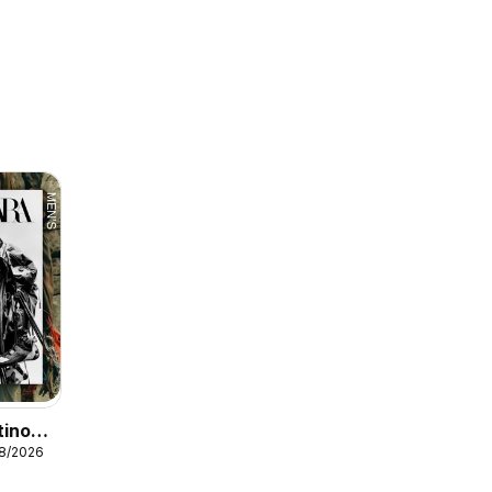
tino
08/2026