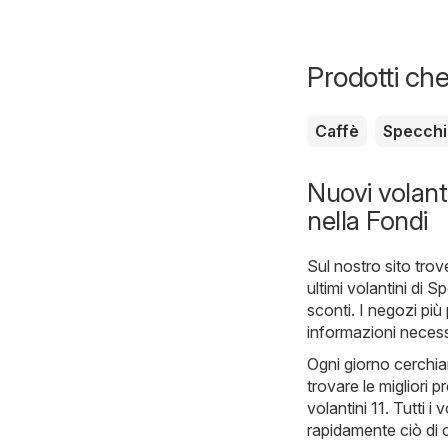
Prodotti che
Caffè
Specchi
Nuovi volant
nella Fondi
Sul nostro sito trov
ultimi volantini di 
sconti. I negozi più
informazioni necessa
Ogni giorno cerchia
trovare le migliori 
volantini 11. Tutti 
rapidamente ciò di 