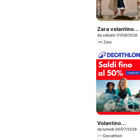
Zara volantino
da sabato 01/08/2026
Girls
Zara
Volantino
da lunedì 06/07/2026
Decathlon - Saldi
Decathlon