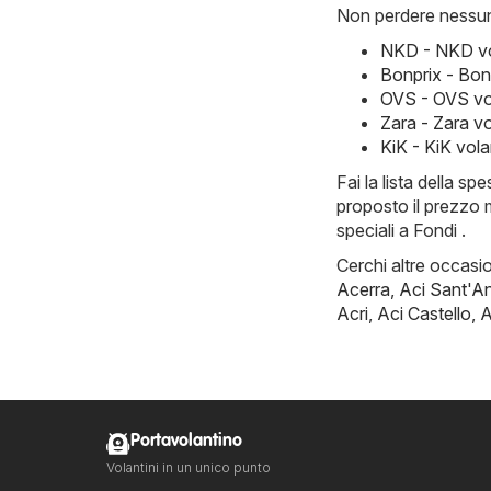
Non perdere nessuna
NKD - NKD vo
Bonprix - Bon
OVS - OVS vo
Zara - Zara v
KiK - KiK vol
Fai la lista della s
proposto il prezzo 
speciali a Fondi .
Cerchi altre occasion
Acerra
,
Aci Sant'A
Acri
,
Aci Castello
,
A
Portavolantino
Volantini in un unico punto