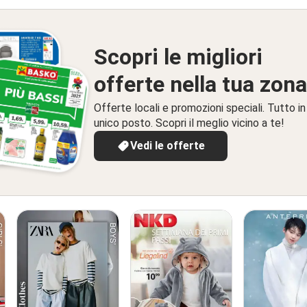
Scopri le migliori
offerte nella tua zona
Offerte locali e promozioni speciali. Tutto in
unico posto. Scopri il meglio vicino a te!
Vedi le offerte