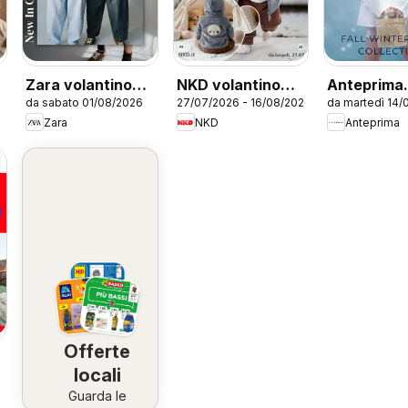
Zara volantino
NKD volantino
Anteprima
da sabato 01/08/2026
27/07/2026 - 16/08/2026
da martedì 14/
Boys
Liegelind
volantino
Zara
NKD
Anteprima
Offerte
locali
Guarda le