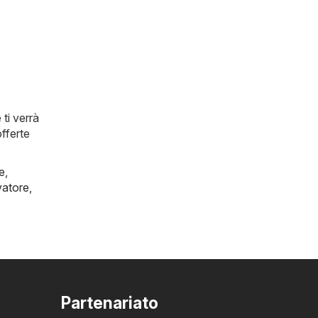
ti verrà
fferte
e
,
vatore
,
Partenariato