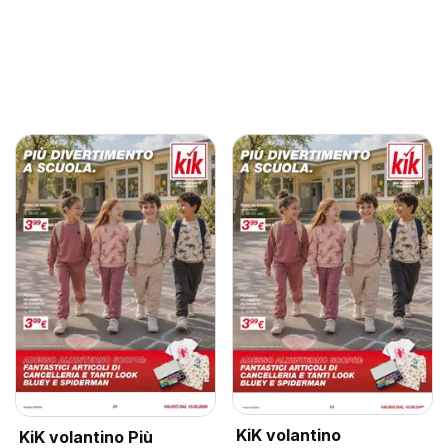
KiK volantino
KiK volantino Più