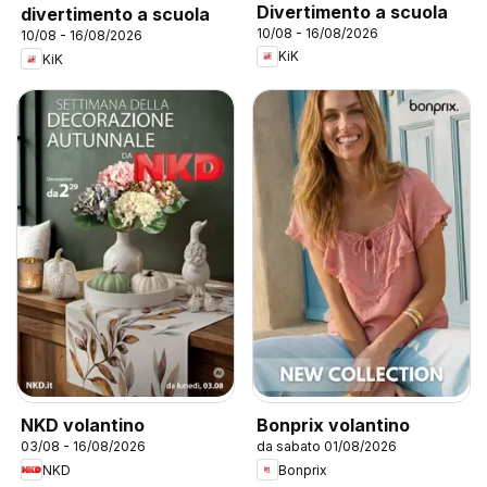
Divertimento a scuola
divertimento a scuola
10/08 - 16/08/2026
10/08 - 16/08/2026
KiK
KiK
NKD volantino
Bonprix volantino
03/08 - 16/08/2026
da sabato 01/08/2026
NKD
Bonprix