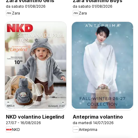
Zara volantino Girls
Zara volantino Boys
da sabato 01/08/2026
da sabato 01/08/2026
Zara
Zara
NKD volantino Liegelind
Anteprima volantino
27/07 - 16/08/2026
da martedì 14/07/2026
NKD
Anteprima