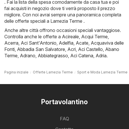
. Fai la lista della spesa comodamente da casa tua e poi
fai acquisti in negozio dove ti verrà proposto il prezzo
migliore. Con noi avrai sempre una panoramica completa
delle offerte speciali a Lamezia Terme .
Anche altre città offrono occasioni speciali vantaggiose.
Controlla anche le offerte a
Acireale
,
Acqui Terme
,
Acerra
,
Aci Sant'Antonio
,
Adelfia
,
Acate
,
Acquaviva delle
Fonti
,
Abbadia San Salvatore
,
Acri
,
Aci Castello
,
Abano
Terme
,
Adrano
,
Abbiategrasso
,
Aci Catena
,
Adria
.
Pagina iniziale
Offerte Lamezia Terme
Sport e Moda Lamezia Terme
Portavolantino
FAQ