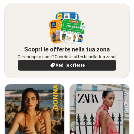
Scopri le offerte nella tua zona
Cerchi ispirazione? Guarda le offerte nella tua zona!
Vedi le offerte