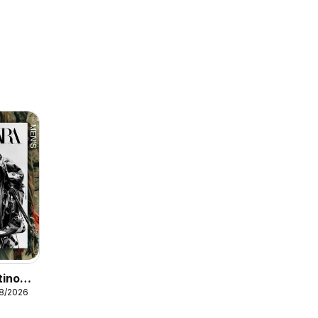
tino
08/2026