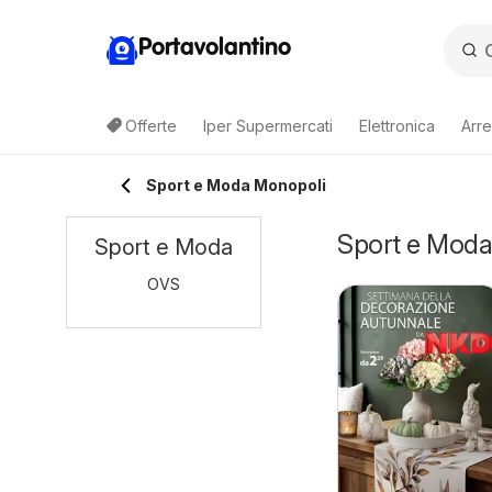
Portavolantino
Offerte
Iper Supermercati
Elettronica
Arre
Sport e Moda Monopoli
Sport e Moda 
Sport e Moda
OVS