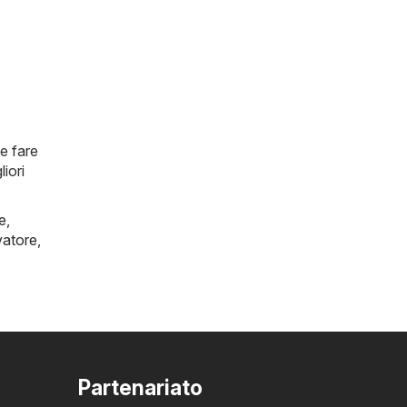
e fare
iori
e
,
vatore
,
Partenariato