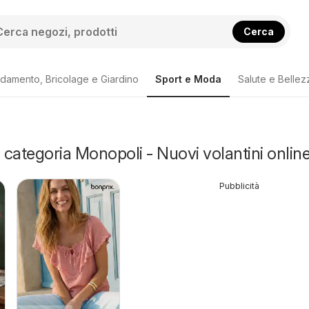
Cerca
damento, Bricolage e Giardino
Sport e Moda
Salute e Bellez
categoria Monopoli - Nuovi volantini onlin
Pubblicità