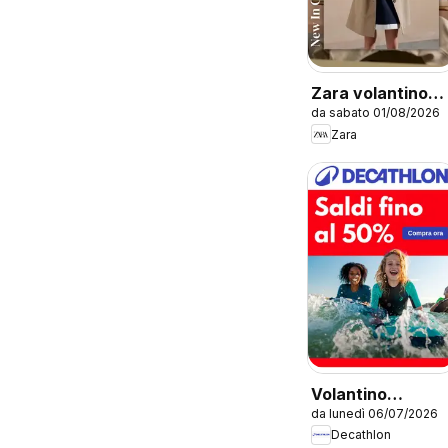
Zara volantino
da sabato 01/08/2026
Girls
Zara
Volantino
da lunedì 06/07/2026
Decathlon - Saldi
Decathlon