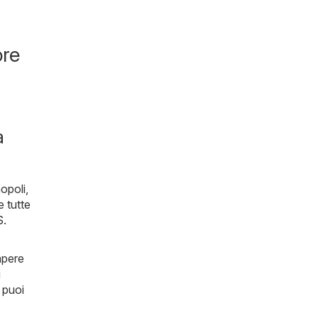
ore
a
opoli,
e tutte
S
.
apere
i
ì puoi