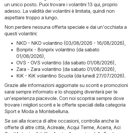
un unico posto. Puoi trovare i volantini 13 qui, proprio
adesso. La validità dei volantini è limitata, quindi non
aspettare troppo a lungo.
Non perdere nessuna offerta speciale e dai un'occhiata a
questi volantini:
NKD - NKD volantino (03/08/2026 - 16/08/2026)
,
Bonprix - Bonprix volantino (da sabato
01/08/2026)
,
OVS - OVS volantino (da sabato 01/08/2026)
,
Zara - Zara volantino (da sabato 01/08/2026)
,
KiK - KiK volantino Scuola (da lunedì 27/07/2026)
.
Grazie alle informazioni aggiornate su sconti e promozioni
sarai sempre informato e lo shopping diventerà per te
un'esperienza piacevole. Con noi scoprirai sempre dove
trovare i migliori sconti e le offerte speciali della categoria
Sport e Moda a Montebelluna.
Se sei alla ricerca di altre occasioni, controlla anche le
offerte di altre città,
Acireale
,
Acqui Terme
,
Acerra
,
Aci