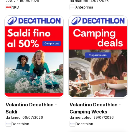
27/07 - 16/08/2026
da martedì 14/07/2026
NKD
Anteprima
Volantino Decathlon -
Volantino Decathlon -
Saldi
Camping Weeks
da lunedì 06/07/2026
da mercoledì 29/07/2026
Decathlon
Decathlon