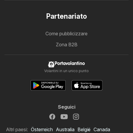
Partenariato
Come pubblicizzare
Zona B2B
Portavolantino
Volantini in un unico punto
Seguici
Altri paesi:
Österreich
Australia
België
Canada