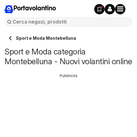
Portavolantino
Sport e Moda Montebelluna
Sport e Moda categoria
Montebelluna - Nuovi volantini online
Pubblicità