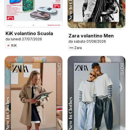
KiK volantino Scuola
Zara volantino Men
da lunedì 27/07/2026
da sabato 01/08/2026
KiK
Zara