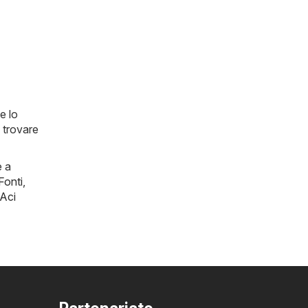
e lo
 trovare
e a
Fonti
,
Aci