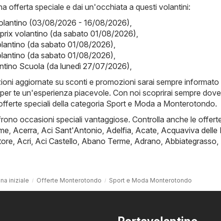
 offerta speciale e dai un'occhiata a questi volantini:
lantino (03/08/2026 - 16/08/2026)
,
prix volantino (da sabato 01/08/2026)
,
lantino (da sabato 01/08/2026)
,
olantino (da sabato 01/08/2026)
,
antino Scuola (da lunedì 27/07/2026)
,
zioni aggiornate su sconti e promozioni sarai sempre informato 
per te un'esperienza piacevole. Con noi scoprirai sempre dove
le offerte speciali della categoria Sport e Moda a Monterotondo.
frono occasioni speciali vantaggiose. Controlla anche le offert
rme
,
Acerra
,
Aci Sant'Antonio
,
Adelfia
,
Acate
,
Acquaviva delle 
tore
,
Acri
,
Aci Castello
,
Abano Terme
,
Adrano
,
Abbiategrasso
,
na iniziale
Offerte Monterotondo
Sport e Moda Monterotondo