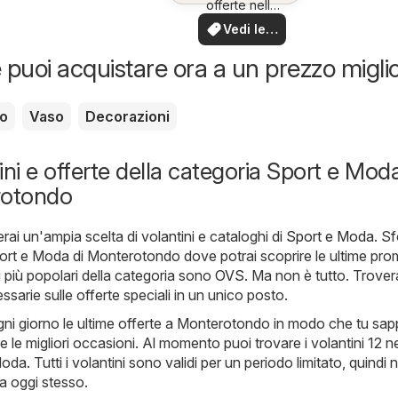
offerte nella
tua zona!
Vedi le
offerte
 puoi acquistare ora a un prezzo migli
o
Vaso
Decorazioni
ini e offerte della categoria Sport e Mod
rotondo
erai un'ampia scelta di volantini e cataloghi di
Sport e Moda
. Sf
 Sport e Moda di Monterotondo dove potrai scoprire le ultime pr
zi più popolari della categoria sono
OVS
. Ma non è tutto. Trovera
ssarie sulle offerte speciali in un unico posto.
ni giorno le ultime offerte a Monterotondo in modo che tu sap
le migliori occasioni. Al momento puoi trovare i volantini 12 ne
da. Tutti i volantini sono validi per un periodo limitato, quindi 
ia oggi stesso.