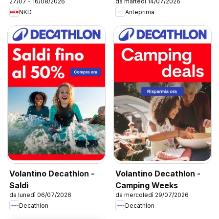
27/07 - 16/08/2026
da martedì 14/07/2026
NKD
Anteprima
Volantino Decathlon -
Volantino Decathlon -
Saldi
Camping Weeks
da lunedì 06/07/2026
da mercoledì 29/07/2026
Decathlon
Decathlon