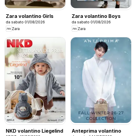
Zara volantino Girls
Zara volantino Boys
da sabato 01/08/2026
da sabato 01/08/2026
Zara
Zara
NKD volantino Liegelind
Anteprima volantino