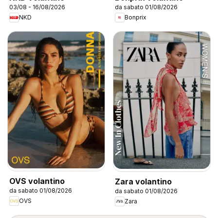
03/08 - 16/08/2026
da sabato 01/08/2026
NKD
Bonprix
OVS volantino
Zara volantino
da sabato 01/08/2026
da sabato 01/08/2026
OVS
Zara