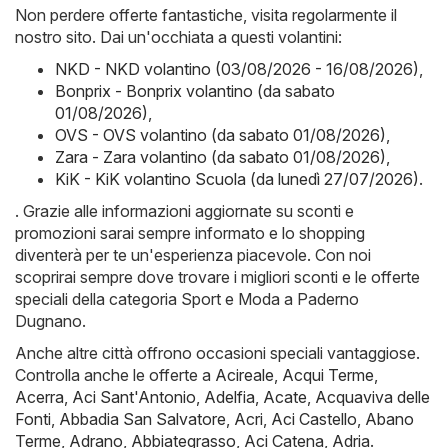
Non perdere offerte fantastiche, visita regolarmente il
nostro sito. Dai un'occhiata a questi volantini:
NKD - NKD volantino (03/08/2026 - 16/08/2026)
,
Bonprix - Bonprix volantino (da sabato
01/08/2026)
,
OVS - OVS volantino (da sabato 01/08/2026)
,
Zara - Zara volantino (da sabato 01/08/2026)
,
KiK - KiK volantino Scuola (da lunedì 27/07/2026)
.
. Grazie alle informazioni aggiornate su sconti e
promozioni sarai sempre informato e lo shopping
diventerà per te un'esperienza piacevole. Con noi
scoprirai sempre dove trovare i migliori sconti e le offerte
speciali della categoria Sport e Moda a Paderno
Dugnano.
Anche altre città offrono occasioni speciali vantaggiose.
Controlla anche le offerte a
Acireale
,
Acqui Terme
,
Acerra
,
Aci Sant'Antonio
,
Adelfia
,
Acate
,
Acquaviva delle
Fonti
,
Abbadia San Salvatore
,
Acri
,
Aci Castello
,
Abano
Terme
,
Adrano
,
Abbiategrasso
,
Aci Catena
,
Adria
.