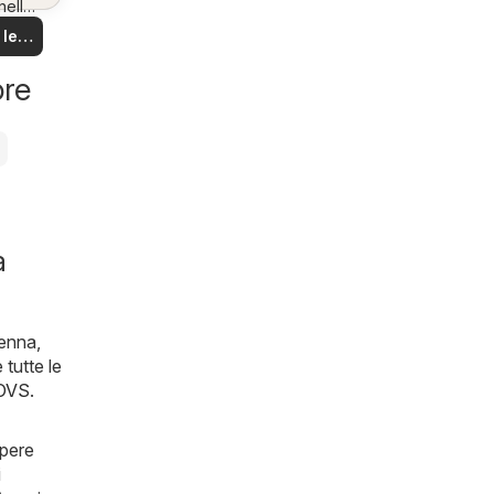
nella
na!
 le
rte
ore
a
venna,
 tutte le
OVS
.
apere
i