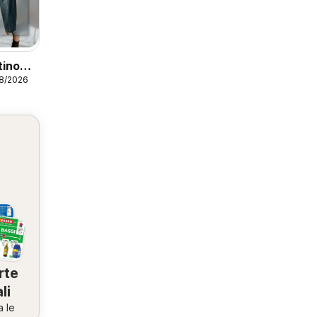
tino
08/2026
rte
li
a le