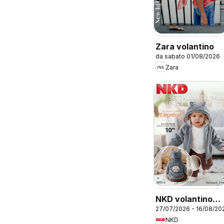
Zara volantino
da sabato 01/08/2026
Zara
NKD volantino
27/07/2026 - 16/08/20
Liegelind
NKD