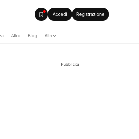
Accedi
Registrazione
za
Altro
Blog
Altri
Pubblicità