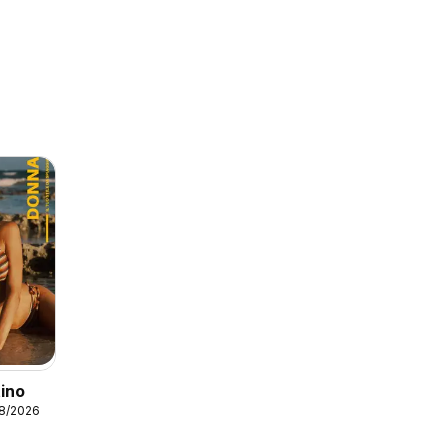
ino
08/2026