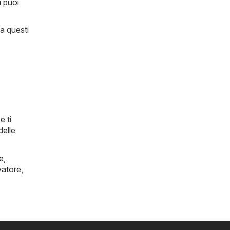
ì puoi
 a questi
e ti
delle
e
,
vatore
,