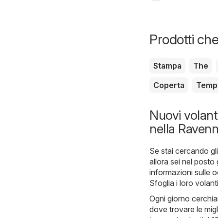
Prodotti che
Stampa
The
Coperta
Temp
Nuovi volant
nella Raven
Se stai cercando gli
allora sei nel posto
informazioni sulle 
Sfoglia i loro vola
Ogni giorno cerchia
dove trovare le mig