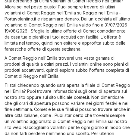
Stai cercando gli ultimi volantini di Comet Reggio nell'Emilia?
Allora sei nel posto giusto! Puoi sempre trovare gli ultimi
volantini di Comet Reggio nell'Emilia su
Reggio nell'Emilia -
Portavolantino.it
e risparmiare denaro. Dai un'occhiata all'ultimo
volantino di Comet Reggio nell'Emilia valido fino a 31/07/2026 -
19/08/2026 . Sfoglia le ultime offerte di Comet comodamente
da casa tua e pianifica i tuoi acquisti con facilità. L'offerta è
limitata nel tempo, quindi non esitare e approfitta subito delle
fantastiche offerte di questa settimana.
A Comet Reggio nell'Emilia troverai una vasta gamma di
prodotti di qualità a ottimi prezzi. I volantini online sono pieni di
prodotti accattivanti, quindi esplora subito l'offerta completa di
Comet di Reggio nell'Emilia.
Ti stai chiedendo quando sarà aperta la filiale di Comet Reggio
nell'Emilia? Puoi trovare informazioni sugli orari di apertura sul
nostro sito oppure sul sito ufficiale
comet.it
. Non dimenticare
che gli orari di apertura possono variare nei giorni festivi e nei
fine settimana. Comet e le sue filiali si possono trovare anche in
altre città italiane, come . Puoi star certo che troverai sempre
un volantino aggiornato di Comet Reggio nell'Emilia sul nostro
sito web. Raccogliamo volantini per te ogni giorno in modo che
da non farti perdere nemmeno uno sconto. Per ulteriori