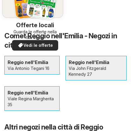
Offerte locali
Guarda le offerte nella
Comet Reggio nell'Emilia - Negozi in
tua zona!
città e dintorni
Vedi le offerte
Reggio nell'Emilia
Reggio nell'Emilia
Via Antonio Tegani 16
Via John Fitzgerald
Kennedy 27
Reggio nell'Emilia
Viale Regina Margherita
35
Altri negozi nella città di Reggio