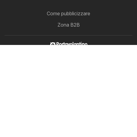
Come pubblicizzare
Zona B2B
Portavolantino
Volantini in un unico punto
Seguici
Altri paesi:
Österreich
Australia
België
Canada
Schweiz
Deutschland
Danmark
Suomi
France
Great Britain
Lietuva
Nederland
Norge
Sverige
South Africa