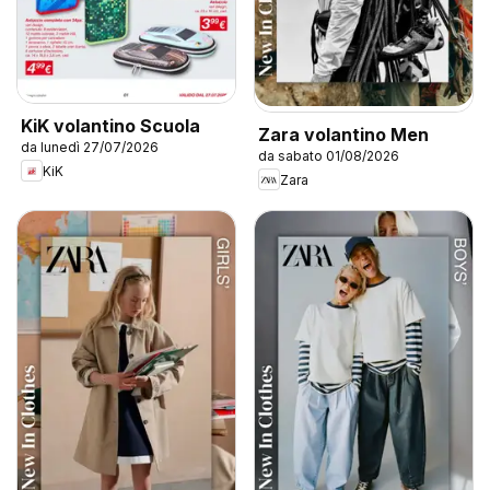
KiK volantino Scuola
Zara volantino Men
da lunedì 27/07/2026
da sabato 01/08/2026
KiK
Zara