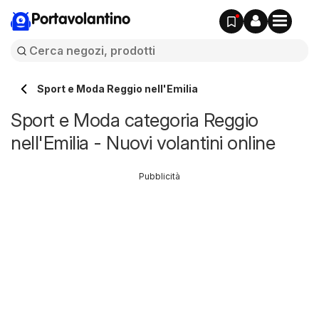
Portavolantino
Sport e Moda Reggio nell'Emilia
Sport e Moda categoria Reggio
nell'Emilia - Nuovi volantini online
Pubblicità