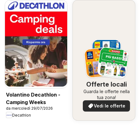
Offerte locali
Guarda le offerte nella
Volantino Decathlon -
tua zona!
Camping Weeks
Vedi le offerte
da mercoledì 29/07/2026
Decathlon