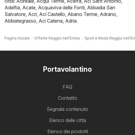
città:
Acireale
,
Acqui Terme
,
Acerra
,
Aci Sant'Antonio
,
Adelfia
,
Acate
,
Acquaviva delle Fonti
,
Abbadia San
Salvatore
,
Acri
,
Aci Castello
,
Abano Terme
,
Adrano
,
Abbiategrasso
,
Aci Catena
,
Adria
.
Pagina iniziale
Offerte Reggio nell'Emilia
Sport e Moda Reggio nell'Em
Portavolantino
FAQ
Contatto
Segnala contenuto
Elenco delle città
Elenco dei prodotti