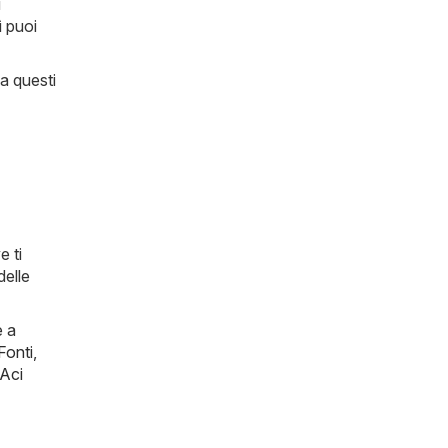
i
ì puoi
 a questi
e ti
delle
e a
Fonti
,
Aci