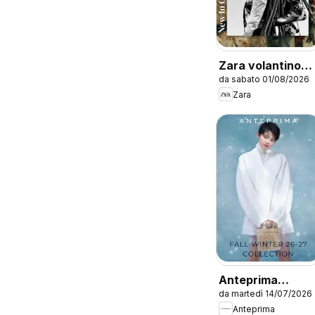
Zara volantino
da sabato 01/08/2026
Men
Zara
Anteprima
da martedì 14/07/2026
volantino
Anteprima