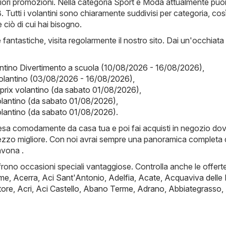
liori promozioni. Nella categoria Sport e Moda attualmente puo
13. Tutti i volantini sono chiaramente suddivisi per categoria, cos
ciò di cui hai bisogno.
fantastiche, visita regolarmente il nostro sito. Dai un'occhiata
antino Divertimento a scuola (10/08/2026 - 16/08/2026)
,
lantino (03/08/2026 - 16/08/2026)
,
prix volantino (da sabato 01/08/2026)
,
lantino (da sabato 01/08/2026)
,
olantino (da sabato 01/08/2026)
.
 spesa comodamente da casa tua e poi fai acquisti in negozio dov
rezzo migliore. Con noi avrai sempre una panoramica completa 
avona .
frono occasioni speciali vantaggiose. Controlla anche le offert
rme
,
Acerra
,
Aci Sant'Antonio
,
Adelfia
,
Acate
,
Acquaviva delle 
tore
,
Acri
,
Aci Castello
,
Abano Terme
,
Adrano
,
Abbiategrasso
,