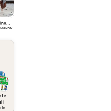
ino
16/08/2026
rte
li
a le