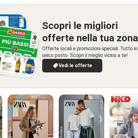
Scopri le migliori
offerte nella tua zona
Offerte locali e promozioni speciali. Tutto in
unico posto. Scopri il meglio vicino a te!
Vedi le offerte