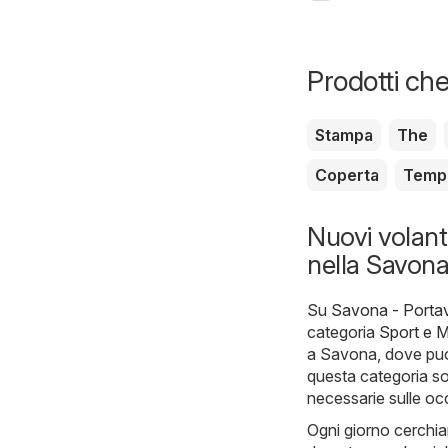
Prodotti che
Stampa
The
Coperta
Temp
Nuovi volant
nella Savon
Su
Savona - Portav
categoria
Sport e 
a Savona, dove puoi 
questa categoria 
necessarie sulle oc
Ogni giorno cerchia