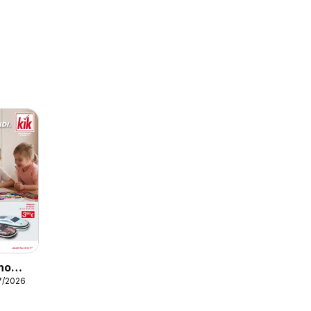
no
7/2026