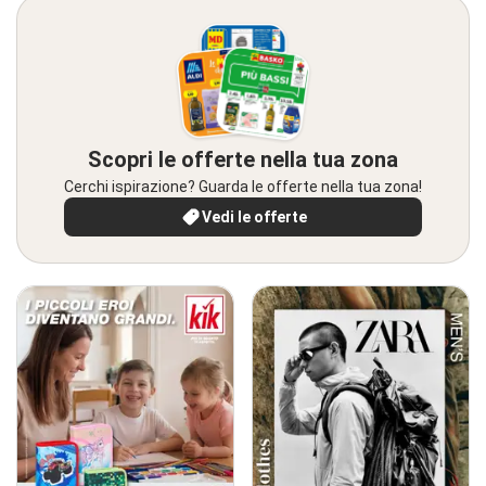
Scopri le offerte nella tua zona
Cerchi ispirazione? Guarda le offerte nella tua zona!
Vedi le offerte