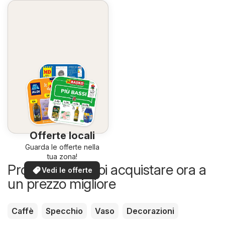
Offerte locali
Guarda le offerte nella
tua zona!
Prodotti che puoi acquistare ora a
Vedi le offerte
un prezzo migliore
Caffè
Specchio
Vaso
Decorazioni