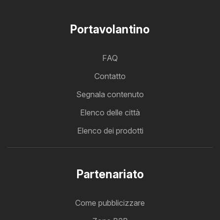
Portavolantino
FAQ
Contatto
Segnala contenuto
Elenco delle città
Elenco dei prodotti
Partenariato
Come pubblicizzare