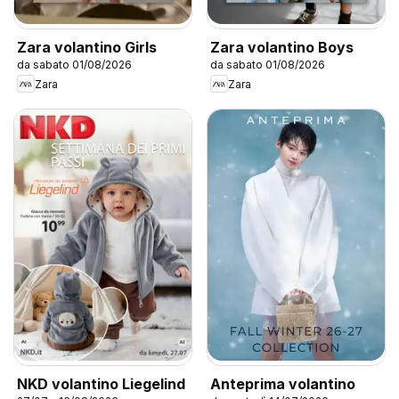
Zara volantino Girls
Zara volantino Boys
da sabato 01/08/2026
da sabato 01/08/2026
Zara
Zara
NKD volantino Liegelind
Anteprima volantino