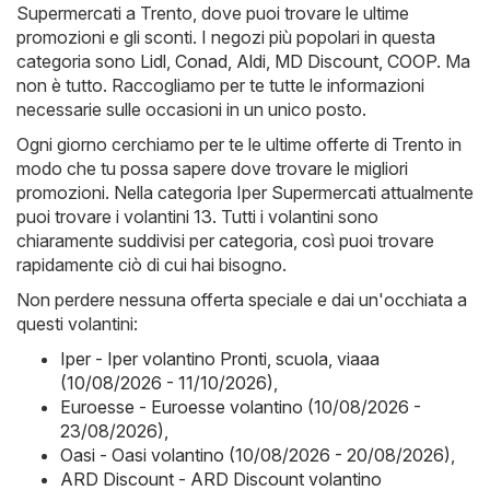
Supermercati a Trento, dove puoi trovare le ultime
promozioni e gli sconti. I negozi più popolari in questa
categoria sono
Lidl
,
Conad
,
Aldi
,
MD Discount
,
COOP
. Ma
non è tutto. Raccogliamo per te tutte le informazioni
necessarie sulle occasioni in un unico posto.
Ogni giorno cerchiamo per te le ultime offerte di Trento in
modo che tu possa sapere dove trovare le migliori
promozioni. Nella categoria Iper Supermercati attualmente
puoi trovare i volantini 13. Tutti i volantini sono
chiaramente suddivisi per categoria, così puoi trovare
rapidamente ciò di cui hai bisogno.
Non perdere nessuna offerta speciale e dai un'occhiata a
questi volantini:
Iper - Iper volantino Pronti, scuola, viaaa
(10/08/2026 - 11/10/2026)
,
Euroesse - Euroesse volantino (10/08/2026 -
23/08/2026)
,
Oasi - Oasi volantino (10/08/2026 - 20/08/2026)
,
ARD Discount - ARD Discount volantino