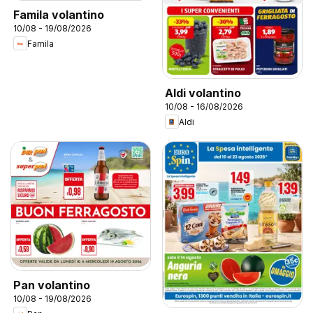
Famila volantino
10/08 - 19/08/2026
Famila
Aldi volantino
10/08 - 16/08/2026
Aldi
Pan volantino
10/08 - 19/08/2026