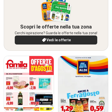
Scopri le offerte nella tua zona
Cerchi ispirazione? Guarda le offerte nella tua zona!
Vedi le offerte