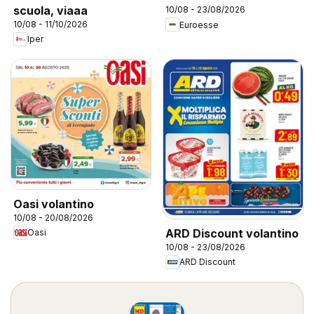
scuola, viaaa
10/08 - 23/08/2026
10/08 - 11/10/2026
Euroesse
Iper
Oasi volantino
10/08 - 20/08/2026
ARD Discount volantino
Oasi
10/08 - 23/08/2026
ARD Discount