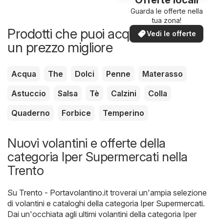
Guarda le offerte nella
tua zona!
Prodotti che puoi acquistare ora a
Vedi le offerte
un prezzo migliore
Acqua
The
Dolci
Penne
Materasso
Astuccio
Salsa
Tè
Calzini
Colla
Quaderno
Forbice
Temperino
Nuovi volantini e offerte della
categoria Iper Supermercati nella
Trento
Su
Trento - Portavolantino.it
troverai un'ampia selezione
di volantini e cataloghi della categoria
Iper Supermercati
.
Dai un'occhiata agli ultimi volantini della categoria Iper