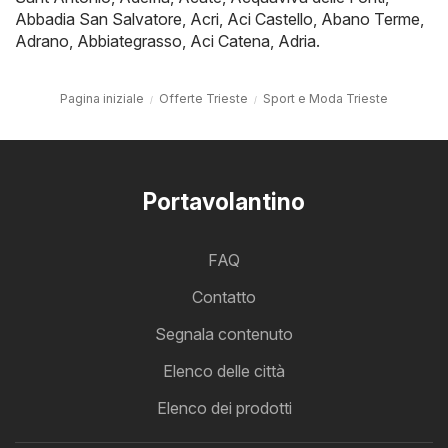
Abbadia San Salvatore
,
Acri
,
Aci Castello
,
Abano Terme
,
Adrano
,
Abbiategrasso
,
Aci Catena
,
Adria
.
Pagina iniziale
Offerte Trieste
Sport e Moda Trieste
Portavolantino
FAQ
Contatto
Segnala contenuto
Elenco delle città
Elenco dei prodotti