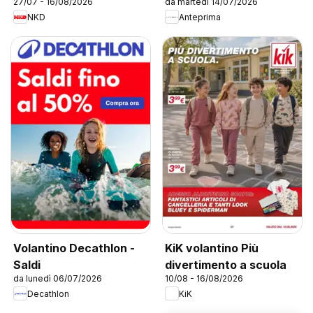
27/07 - 16/08/2026
da martedì 14/07/2026
NKD
Anteprima
Volantino Decathlon -
KiK volantino Più
Saldi
divertimento a scuola
da lunedì 06/07/2026
10/08 - 16/08/2026
Decathlon
KiK