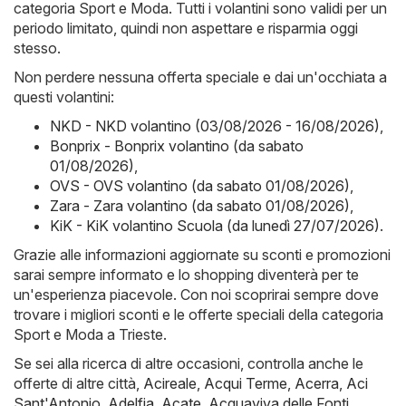
categoria Sport e Moda. Tutti i volantini sono validi per un
periodo limitato, quindi non aspettare e risparmia oggi
stesso.
Non perdere nessuna offerta speciale e dai un'occhiata a
questi volantini:
NKD - NKD volantino (03/08/2026 - 16/08/2026)
,
Bonprix - Bonprix volantino (da sabato
01/08/2026)
,
OVS - OVS volantino (da sabato 01/08/2026)
,
Zara - Zara volantino (da sabato 01/08/2026)
,
KiK - KiK volantino Scuola (da lunedì 27/07/2026)
.
Grazie alle informazioni aggiornate su sconti e promozioni
sarai sempre informato e lo shopping diventerà per te
un'esperienza piacevole. Con noi scoprirai sempre dove
trovare i migliori sconti e le offerte speciali della categoria
Sport e Moda a Trieste.
Se sei alla ricerca di altre occasioni, controlla anche le
offerte di altre città,
Acireale
,
Acqui Terme
,
Acerra
,
Aci
Sant'Antonio
,
Adelfia
,
Acate
,
Acquaviva delle Fonti
,