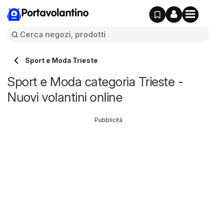
Portavolantino
Sport e Moda Trieste
Sport e Moda categoria Trieste -
Nuovi volantini online
Pubblicità