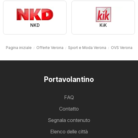
NKD
KiK
Pagina iniziale
Offerte Verona
Sport e Moda Verona
OVS Verona
Portavolantino
FAQ
Contatto
Segnala contenuto
Elenco delle città