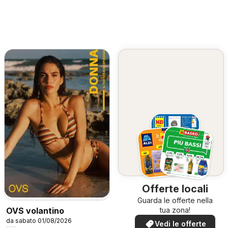
Offerte locali
Guarda le offerte nella
OVS volantino
tua zona!
da sabato 01/08/2026
Vedi le offerte