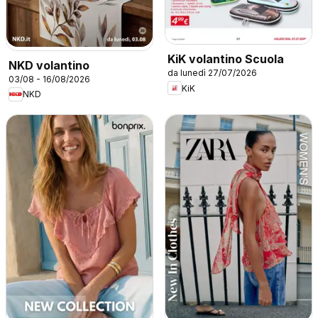
KiK volantino Scuola
NKD volantino
da lunedì 27/07/2026
03/08 - 16/08/2026
KiK
NKD