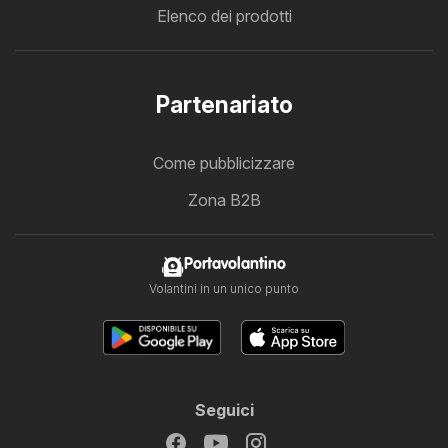
Elenco dei prodotti
Partenariato
Come pubblicizzare
Zona B2B
Portavolantino
Volantini in un unico punto
Seguici